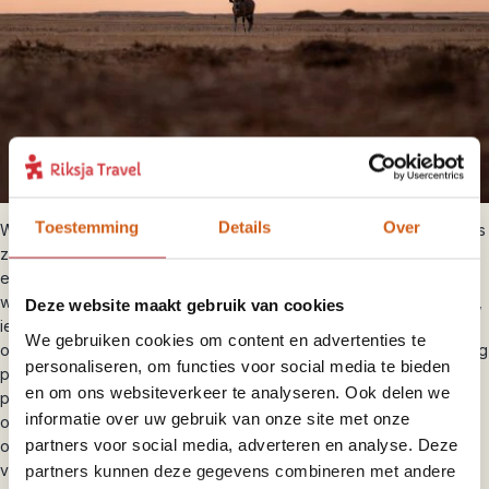
Toestemming
Details
Over
Wandel over de kleurrijke
Waterberg
in Namibië. Deze tafelberg is
zo’n 150 meter hoog en wel 50 kilometer lang! Daarom is het ook
echt een hoogtepunt van Namibië. In het gebied kun je eerst
wandelen in het Waterberg Camp NWR, van korte tot lange routes,
Deze website maakt gebruik van cookies
iedereen kan op zijn eigen tempo wandelen en het gebied
We gebruiken cookies om content en advertenties te
ontdekken. Helemaal bovenaan de berg vind je ook het Waterberg
personaliseren, om functies voor social media te bieden
plateau, na het lange wandelen word je hier beloond met het
en om ons websiteverkeer te analyseren. Ook delen we
prachtige uitzicht over het hele gebied. Tijdens het hiken spot je
informatie over uw gebruik van onze site met onze
ook allerlei dieren, zoals giraffen, luipaarden en neushoorns. Dit is
partners voor social media, adverteren en analyse. Deze
ook een van de weinige plekken in Namibië waar buffels
voorkomen, de Waterberg biedt dus echt de mogelijkheid tot een
partners kunnen deze gegevens combineren met andere