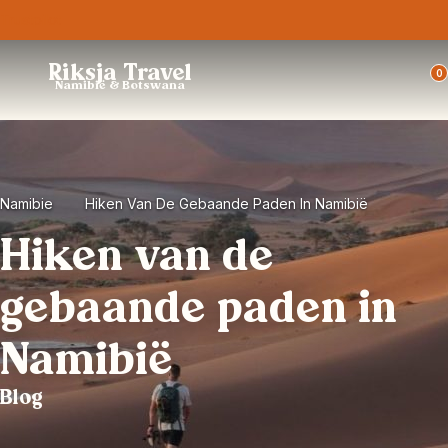
Trustpilot
Riksja Travel
0
Namibië & Botswana
Namibie
Hiken Van De Gebaande Paden In Namibië
Hiken van de
gebaande paden in
Namibië
Blog