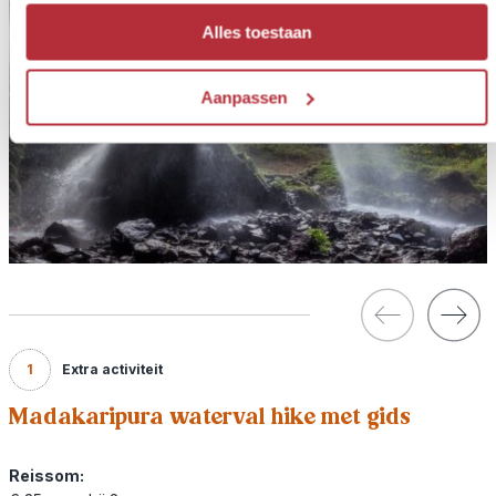
Alles toestaan
Aanpassen
1
Extra activiteit
Madakaripura waterval hike met gids
Reissom: