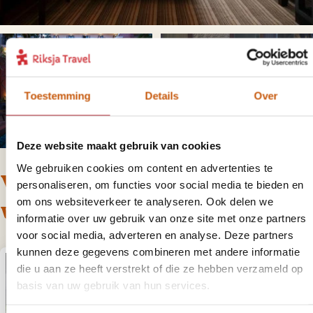
+
3
foto('s)
Toestemming
Details
Over
Deze website maakt gebruik van cookies
We gebruiken cookies om content en advertenties te
Voor deze reis bieden we de
personaliseren, om functies voor social media te bieden en
om ons websiteverkeer te analyseren. Ook delen we
volgende varianten aan
informatie over uw gebruik van onze site met onze partners
voor social media, adverteren en analyse. Deze partners
kunnen deze gegevens combineren met andere informatie
die u aan ze heeft verstrekt of die ze hebben verzameld op
basis van uw gebruik van hun services.