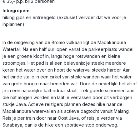
€ 35,- p.p. bij 2 personen
Inbegrepen:
hiking gids en entreegeld (exclusief vervoer dat we voor je
inplannen)
In de omgeving van de Bromo vulkaan ligt de Madakaripura
Waterfall. Na een half uur lopen vanaf de parkeerplaats wandel
je een groene kloof in, langs hoge rotswanden en kleine
stroompjes. Het pad is al een belevenis: je steekt meerdere
keren het water over en hoort de waterval steeds harder. Aan
het einde sta je in een cirkel van steile wanden waar het water
van grote hoogte naar beneden valt. Door de nevel lijkt het alsof
je in een natuurlijke kathedraal staat. Trek goede schoenen aan
die nat mogen worden en laat je verrassen door dit verborgen
stukje Java. Actieve reizigers plannen dezes hike naar de
Madakaripura watervallen als actieve dagtocht vanuit Malang.
Reis je per trein door naar Oost Java, of reis je verder via
Surabaya, dan is de hike een sportieve stop onderweg.