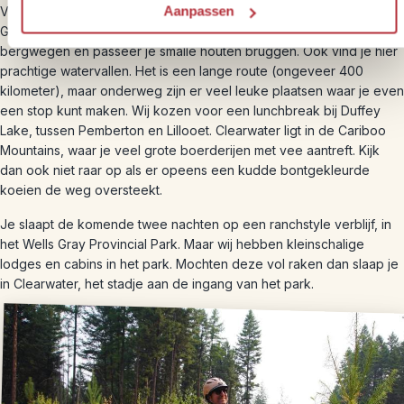
Aanpassen
Vanuit Whistler begin je aan rit van ongeveer 7 uur naar het Wells
Gray Provincial Park. Onderweg kom je over kronkelende
bergwegen en passeer je smalle houten bruggen. Ook vind je hier
prachtige watervallen. Het is een lange route (ongeveer 400
kilometer), maar onderweg zijn er veel leuke plaatsen waar je even
een stop kunt maken. Wij kozen voor een lunchbreak bij Duffey
Lake, tussen Pemberton en Lillooet. Clearwater ligt in de Cariboo
Mountains, waar je veel grote boerderijen met vee aantreft. Kijk
dan ook niet raar op als er opeens een kudde bontgekleurde
koeien de weg oversteekt.
Je slaapt de komende twee nachten op een ranchstyle verblijf, in
het Wells Gray Provincial Park. Maar wij hebben kleinschalige
lodges en cabins in het park. Mochten deze vol raken dan slaap je
in Clearwater, het stadje aan de ingang van het park.