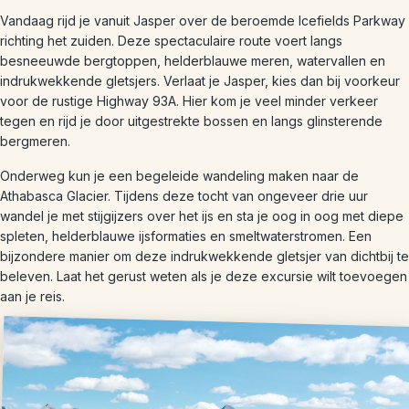
Vandaag rijd je vanuit Jasper over de beroemde Icefields Parkway
richting het zuiden. Deze spectaculaire route voert langs
besneeuwde bergtoppen, helderblauwe meren, watervallen en
indrukwekkende gletsjers. Verlaat je Jasper, kies dan bij voorkeur
voor de rustige Highway 93A. Hier kom je veel minder verkeer
tegen en rijd je door uitgestrekte bossen en langs glinsterende
bergmeren.
Onderweg kun je een begeleide wandeling maken naar de
Athabasca Glacier. Tijdens deze tocht van ongeveer drie uur
wandel je met stijgijzers over het ijs en sta je oog in oog met diepe
spleten, helderblauwe ijsformaties en smeltwaterstromen. Een
bijzondere manier om deze indrukwekkende gletsjer van dichtbij te
beleven. Laat het gerust weten als je deze excursie wilt toevoegen
aan je reis.