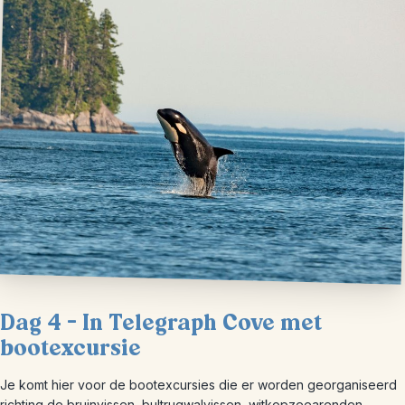
Dag 4 – In Telegraph Cove met
bootexcursie
Je komt hier voor de bootexcursies die er worden georganiseerd
richting de bruinvissen, bultrugwalvissen, witkopzeearenden,