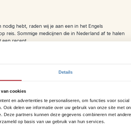
 nodig hebt, raden wij je aan een in het Engels
p reis. Sommige medicijnen die in Nederland af te halen
t een recept.
Details
ondsdolheid is wel aanwezig. Voor diegenen die een
 van cookies
vaccineren. Bij een beet van een hond, vleermuis of ander
ent en advertenties te personaliseren, om functies voor social
en. Voor vertrek kun je contact opnemen met een medische
. Ook delen we informatie over uw gebruik van onze site met on
s of in grote steden de GGD.
e. Deze partners kunnen deze gegevens combineren met andere i
erzameld op basis van uw gebruik van hun services.