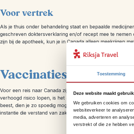
Voor vertrek
Als je thuis onder behandeling staat en bepaalde medicijnen
geschreven doktersverklaring en/of recept mee te nemen o
zijn bij de apotheek, kun je in Canada alleen meekrijgen me
Vaccinaties
Toestemming
Voor een reis naar Canada zijn geen vaccinaties vereist. H
Deze website maakt gebruik
verhoogd risico lopen, is het aan te bevelen zich te laten 
We gebruiken cookies om cont
beest, dien je zo spoedig mogelijk medische hulp te zoek
websiteverkeer te analyseren
instantie die verstand van zaken heeft, zoals een ziekenhui
media, adverteren en analys
verstrekt of die ze hebben v