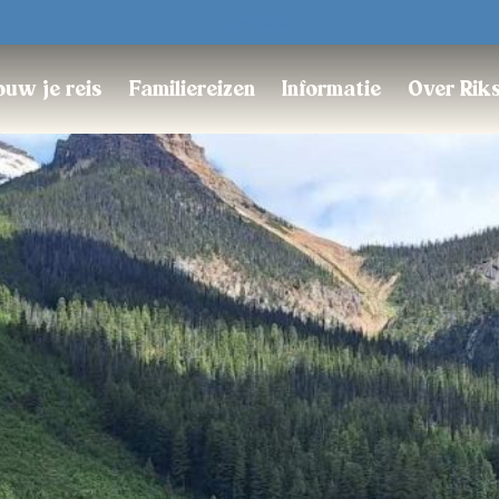
Trustpilot
uw je reis
Familiereizen
Informatie
Over Rik