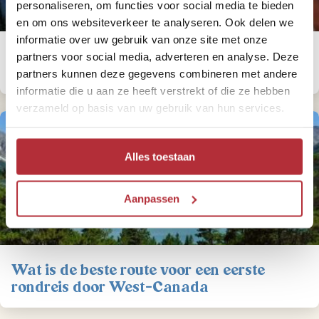
personaliseren, om functies voor social media te bieden
en om ons websiteverkeer te analyseren. Ook delen we
informatie over uw gebruik van onze site met onze
5 x de mooiste nationale parken van
partners voor social media, adverteren en analyse. Deze
Canada
partners kunnen deze gegevens combineren met andere
informatie die u aan ze heeft verstrekt of die ze hebben
verzameld op basis van uw gebruik van hun services.
Alles toestaan
Aanpassen
Wat is de beste route voor een eerste
rondreis door West-Canada