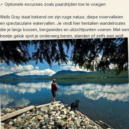
✓ Optionele excursies zoals paardrijden toe te voegen
Wells Gray staat bekend om zijn ruige natuur, diepe riviervalleien
en spectaculaire watervallen. Je vindt hier tientallen wandelroutes
die je langs bossen, bergweides en uitzichtpunten voeren. Met een
beetje geluk spot je onderweg beren, elanden of zelfs een wolf.