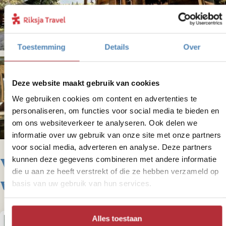
Toestemming
Details
Over
Deze website maakt gebruik van cookies
+
6
foto('s)
We gebruiken cookies om content en advertenties te
personaliseren, om functies voor social media te bieden en
om ons websiteverkeer te analyseren. Ook delen we
informatie over uw gebruik van onze site met onze partners
voor social media, adverteren en analyse. Deze partners
Voor deze reis bieden we de
kunnen deze gegevens combineren met andere informatie
die u aan ze heeft verstrekt of die ze hebben verzameld op
volgende varianten aan
basis van uw gebruik van hun services.
Alles toestaan