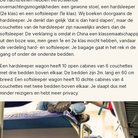
overnachtingsmogelijkheden: een gewone stoel, een hardsleeper
(2e klas) en een softsleeper (1e klas). Wij boeken doorgaans de
hardsleeper. Je denkt dan gelijk ‘dat is dan hard slapen’, maar de
couchettes van de hardsleeper zijn nauwelijks anders dan de
softsleeper. De verklaring is omdat in China een klassemaatschappij
uit den boze was, men geen 1e en 2e klas mocht hebben, vandaar
de verdeling hard- en softsleeper. Je bagage gaat in het rek in de
gang of onder de onderste bedden.
Een hardsleeper wagon heeft 10 open cabines van 6 couchettes
met drie bedden boven elkaar. De bedden zijn 2m. lang en 60 cm
breed. Een softsleeper wagon heeft 10 dichte cabines van 4
couchettes met twee bedden boven elkaar. Je slaapt dus met
minder reizigers en hebt meer privacy.