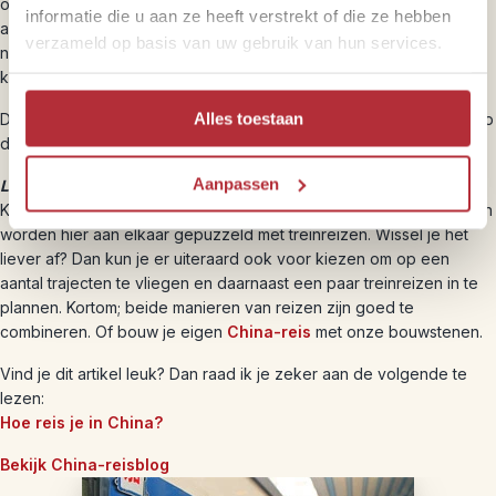
oploskoffie mee. Er komt ook een minibar, met een beperkt
informatie die u aan ze heeft verstrekt of die ze hebben
assortiment (b.v. noodles) voorbij. De restauratie is redelijk maar
verzameld op basis van uw gebruik van hun services.
niet super. Je kunt er wat drankjes en eenvoudige maaltijden
krijgen.
Alles toestaan
De meeste Chinezen nemen zelf water, snacks en drinken mee. Op
de stations zijn deze snacks overigens gemakkelijk te krijgen.
Aanpassen
Lijkt het je leuk en avontuurlijk om China per trein te ontdekken?
Kijk dan eens bij onze speciale
treinreis China
. Alle hoogtepunten
worden hier aan elkaar gepuzzeld met treinreizen. Wissel je het
liever af? Dan kun je er uiteraard ook voor kiezen om op een
aantal trajecten te vliegen en daarnaast een paar treinreizen in te
plannen. Kortom; beide manieren van reizen zijn goed te
combineren. Of bouw je eigen
China-reis
met onze bouwstenen.
Vind je dit artikel leuk? Dan raad ik je zeker aan de volgende te
lezen:
Hoe reis je in China?
Bekijk China-reisblog