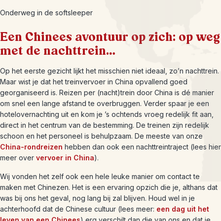
Onderweg in de softsleeper
Een Chinees avontuur op zich: op weg
met de nachttrein…
Op het eerste gezicht lijkt het misschien niet ideaal, zo’n nachttrein.
Maar wist je dat het treinvervoer in China opvallend goed
georganiseerd is. Reizen per (nacht)trein door China is dé manier
om snel een lange afstand te overbruggen. Verder spaar je een
hotelovernachting uit en kom je ’s ochtends vroeg redelijk fit aan,
direct in het centrum van de bestemming. De treinen zijn redelijk
schoon en het personeel is behulpzaam. De meeste van onze
China-rondreizen
hebben dan ook een nachttreintraject (lees hier
meer over
vervoer in China
).
Wij vonden het zelf ook een hele leuke manier om contact te
maken met Chinezen. Het is een ervaring opzich die je, althans dat
was bij ons het geval, nog lang bij zal blijven. Houd wel in je
achterhoofd dat de Chinese cultuur (lees meer:
een dag uit het
leven van een Chinees
) erg verschilt dan die van ons en dat je