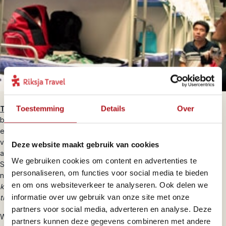
Toestemming
Details
Over
Tips van de
reisspecialisten
:
Zorg dat je op tijd op het station
bent, circa 1,5 uur voor vertrek. Er zijn wachtruimtes aangegeven
en treinnummers. Op je kaartje staat het treinnummer. De treinen
vertrekken doorgaans punctueel, nachttreinen vaak in de vroege
Deze website maakt gebruik van cookies
avond. De trein staat vaak al gereed op het station aan het perron.
We gebruiken cookies om content en advertenties te
Staan er veel mensen, ga dan toch ca. 1 uur tevoren naar het hek
personaliseren, om functies voor social media te bieden
naar het perron, je kunt er dan vaak gewoon door.
(Om je te
en om ons websiteverkeer te analyseren. Ook delen we
kunnen garanderen dat je op tijd bent, kunnen wij vervoer naar de
informatie over uw gebruik van onze site met onze
treinstations voor je regelen.)
partners voor social media, adverteren en analyse. Deze
Wil je iets warms drinken, neem dan kop, lepel, evt thee of
partners kunnen deze gegevens combineren met andere