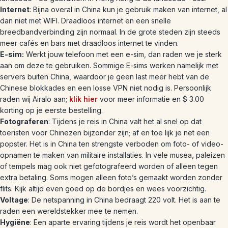
Internet
: Bijna overal in China kun je gebruik maken van internet, al
dan niet met WIFI. Draadloos internet en een snelle
breedbandverbinding zijn normaal. In de grote steden zijn steeds
meer cafés en bars met draadloos internet te vinden.
E-sim:
Werkt jouw telefoon met een e-sim, dan raden we je sterk
aan om deze te gebruiken. Sommige E-sims werken namelijk met
servers buiten China, waardoor je geen last meer hebt van de
Chinese blokkades en een losse VPN niet nodig is. Persoonlijk
raden wij Airalo aan;
klik hier
voor meer informatie en $ 3.00
korting op je eerste bestelling.
Fotograferen
: Tijdens je reis in China valt het al snel op dat
toeristen voor Chinezen bijzonder zijn; af en toe lijk je net een
popster. Het is in China ten strengste verboden om foto- of video-
opnamen te maken van militaire installaties. In vele musea, paleizen
of tempels mag ook niet gefotografeerd worden of alleen tegen
extra betaling. Soms mogen alleen foto’s gemaakt worden zonder
flits. Kijk altijd even goed op de bordjes en wees voorzichtig.
Voltage
: De netspanning in China bedraagt 220 volt. Het is aan te
raden een wereldstekker mee te nemen.
Hygiëne
: Een aparte ervaring tijdens je reis wordt het openbaar