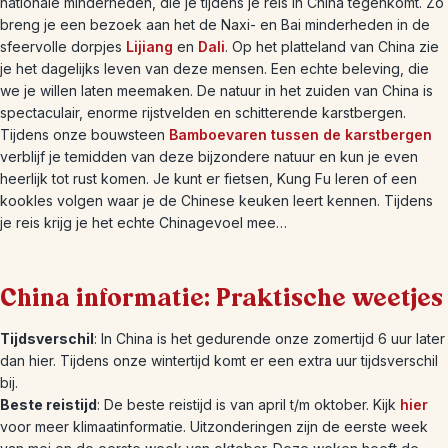
nationale minderheden, die je tijdens je reis in China tegenkomt. Zo
breng je een bezoek aan het de Naxi- en Bai minderheden in de
sfeervolle dorpjes
Lijiang
en
Dali
. Op het platteland van China zie
je het dagelijks leven van deze mensen. Een echte beleving, die
we je willen laten meemaken. De natuur in het zuiden van China is
spectaculair, enorme rijstvelden en schitterende karstbergen.
Tijdens onze bouwsteen
Bamboevaren tussen de karstbergen
verblijf je temidden van deze bijzondere natuur en kun je even
heerlijk tot rust komen. Je kunt er fietsen, Kung Fu leren of een
kookles volgen waar je de Chinese keuken leert kennen. Tijdens
je reis krijg je het echte Chinagevoel mee…
China informatie: Praktische weetjes
Tijdsverschil
: In China is het gedurende onze zomertijd 6 uur later
dan hier. Tijdens onze wintertijd komt er een extra uur tijdsverschil
bij.
Beste reistijd
: De beste reistijd is van april t/m oktober. Kijk
hier
voor meer klimaatinformatie. Uitzonderingen zijn de eerste week