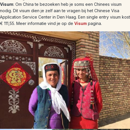
Visum
: Om China te bezoeken heb je soms een Chinees visum
nodig. Dit visum dien je zelf aan te vragen bij het Chinese Visa
Application Service Center in Den Haag. Een single entry visum kost
€ 111,55. Meer informatie vind je op de
Visum
pagina.