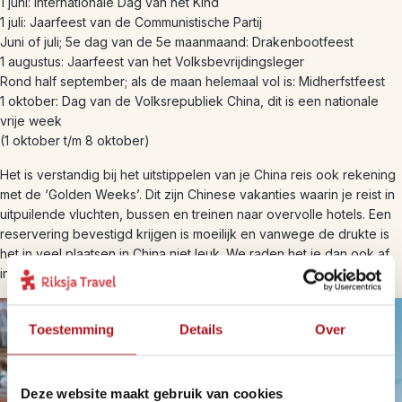
1 juni: Internationale Dag van het Kind
1 juli: Jaarfeest van de Communistische Partij
Juni of juli; 5e dag van de 5e maanmaand: Drakenbootfeest
1 augustus: Jaarfeest van het Volksbevrijdingsleger
Rond half september; als de maan helemaal vol is: Midherfstfeest
1 oktober: Dag van de Volksrepubliek China, dit is een nationale
vrije week
(1 oktober t/m 8 oktober)
Het is verstandig bij het uitstippelen van je China reis ook rekening
met de ‘Golden Weeks’. Dit zijn Chinese vakanties waarin je reist in
uitpuilende vluchten, bussen en treinen naar overvolle hotels. Een
reservering bevestigd krijgen is moeilijk en vanwege de drukte is
het in veel plaatsen in China niet leuk. We raden het je dan ook af
in deze periode te reizen.
Toestemming
Details
Over
Deze website maakt gebruik van cookies