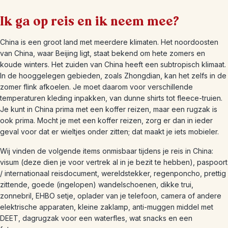
Ik ga op reis en ik neem mee?
China is een groot land met meerdere klimaten. Het noordoosten
van China, waar Beijing ligt, staat bekend om hete zomers en
koude winters. Het zuiden van China heeft een subtropisch klimaat.
In de hooggelegen gebieden, zoals Zhongdian, kan het zelfs in de
zomer flink afkoelen. Je moet daarom voor verschillende
temperaturen kleding inpakken, van dunne shirts tot fleece-truien.
Je kunt in China prima met een koffer reizen, maar een rugzak is
ook prima. Mocht je met een koffer reizen, zorg er dan in ieder
geval voor dat er wieltjes onder zitten; dat maakt je iets mobieler.
Wij vinden de volgende items onmisbaar tijdens je reis in China:
visum (deze dien je voor vertrek al in je bezit te hebben), paspoort
/ internationaal reisdocument, wereldstekker, regenponcho, prettig
zittende, goede (ingelopen) wandelschoenen, dikke trui,
zonnebril, EHBO setje, oplader van je telefoon, camera of andere
elektrische apparaten, kleine zaklamp, anti-muggen middel met
DEET, dagrugzak voor een waterfles, wat snacks en een