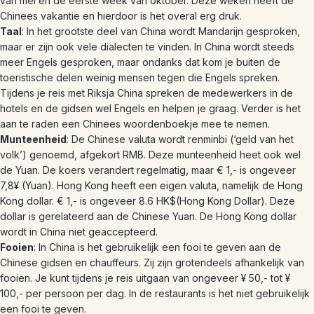
van mei en de eerste week van oktober. Deze weken heeft de
Chinees vakantie en hierdoor is het overal erg druk.
Taal
: In het grootste deel van China wordt Mandarijn gesproken,
maar er zijn ook vele dialecten te vinden. In China wordt steeds
meer Engels gesproken, maar ondanks dat kom je buiten de
toeristische delen weinig mensen tegen die Engels spreken.
Tijdens je reis met Riksja China spreken de medewerkers in de
hotels en de gidsen wel Engels en helpen je graag. Verder is het
aan te raden een Chinees woordenboekje mee te nemen.
Munteenheid
: De Chinese valuta wordt renminbi (‘geld van het
volk’) genoemd, afgekort RMB. Deze munteenheid heet ook wel
de Yuan. De koers verandert regelmatig, maar € 1,- is ongeveer
7,8¥ (Yuan). Hong Kong heeft een eigen valuta, namelijk de Hong
Kong dollar. € 1,- is ongeveer 8.6 HK$(Hong Kong Dollar). Deze
dollar is gerelateerd aan de Chinese Yuan. De Hong Kong dollar
wordt in China niet geaccepteerd.
Fooien
: In China is het gebruikelijk een fooi te geven aan de
Chinese gidsen en chauffeurs. Zij zijn grotendeels afhankelijk van
fooien. Je kunt tijdens je reis uitgaan van ongeveer ¥ 50,- tot ¥
100,- per persoon per dag. In de restaurants is het niet gebruikelijk
een fooi te geven.