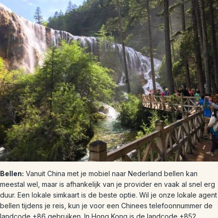
Bellen:
Vanuit China met je mobiel naar Nederland bellen kan
meestal wel, maar is afhankelijk van je provider en vaak al snel erg
duur. Een lokale simkaart is de beste optie. Wil je onze lokale agent
bellen tijdens je reis, kun je voor een Chinees telefoonnummer de
landcode +86 gebruiken. In Hong Kong is de landcode +852.