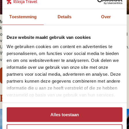
Toestemming
Details
Over
Midden in de rode woestijn rijst Uluru op als een natuurlijke
kathedraal. De rots verandert van kleur bij elke lichtval, van diep
oranje tot paarsrood. Voor de Aboriginals is dit een heilige plek vol
Deze website maakt gebruik van cookies
verhalen en symboliek. Maak een begeleide wandeling rondom
We gebruiken cookies om content en advertenties te
Uluru en leer over de spirituele betekenis van de rotsschilderingen.
Wanneer de zon langzaam ondergaat en het landschap in goud
personaliseren, om functies voor social media te bieden
verandert, voel je hoe stil en groots de outback kan zijn.
en om ons websiteverkeer te analyseren. Ook delen we
informatie over uw gebruik van onze site met onze
partners voor social media, adverteren en analyse. Deze
Bekijk onze Outback-bouwsteen
partners kunnen deze gegevens combineren met andere
informatie die u aan ze heeft verstrekt of die ze hebben
Brisbane met Fraser Islands
verzameld op basis van uw gebruik van hun services.
Alles toestaan