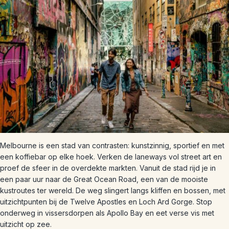
Melbourne is een stad van contrasten: kunstzinnig, sportief en met
een koffiebar op elke hoek. Verken de laneways vol street art en
proef de sfeer in de overdekte markten. Vanuit de stad rijd je in
een paar uur naar de Great Ocean Road, een van de mooiste
kustroutes ter wereld. De weg slingert langs kliffen en bossen, met
uitzichtpunten bij de Twelve Apostles en Loch Ard Gorge. Stop
onderweg in vissersdorpen als Apollo Bay en eet verse vis met
uitzicht op zee.