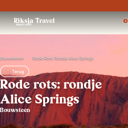
Trustpilot
Riksja Travel
0
Australië
Bouwstenen
Rode Rots: Rondje Alice Springs
Terug
Rode rots: rondje
Alice Springs
Bouwsteen