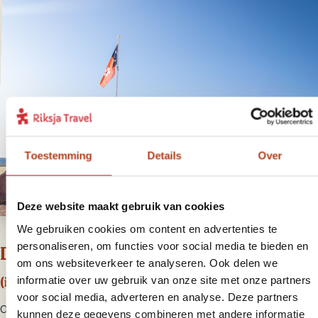
Toestemming
Details
Over
Deze website maakt gebruik van cookies
We gebruiken cookies om content en advertenties te
personaliseren, om functies voor social media te bieden en
Dag 3 Kings Canyon – Alice Springs
om ons websiteverkeer te analyseren. Ook delen we
informatie over uw gebruik van onze site met onze partners
(inclusief ontbijt/lunch)
voor social media, adverteren en analyse. Deze partners
Omdat je vlakbij slaapt en vroeg vertrekt, heb je vóór de hitte en
kunnen deze gegevens combineren met andere informatie