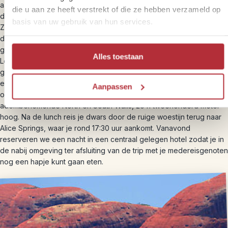
aankomst van andere reizigers al een stuk in stilte gelopen langs
die u aan ze heeft verstrekt of die ze hebben verzameld op
de steile wanden van de diepe Kings Canyon kloof.
basis van uw gebruik van hun services.
Zo’n vier uur wandel je, eerst omhoog, dan over de kam en daarna
daal je af langs de pastelkleurige zandstenen wanden. Je ziet bizar
gevormde rotsformaties met namen als ‘het Amfitheater’ en ‘The
Alles toestaan
Lost City’. Ze lijken wel op de ruïnes van een verloren stad. Er
groeien vele soorten planten, waaronder zeldzame varens. Aan het
eind kom je in de groene ‘Garden of Eden’. Een kleine, omsloten
Aanpassen
oase met varens en een poel midden in de woestijn. Ook zie je de
adembenemende North en South Walls, zo’n tweehonderd meter
hoog. Na de lunch reis je dwars door de ruige woestijn terug naar
Alice Springs, waar je rond 17:30 uur aankomt. Vanavond
reserveren we een nacht in een centraal gelegen hotel zodat je in
de nabij omgeving ter afsluiting van de trip met je medereisgenoten
nog een hapje kunt gaan eten.