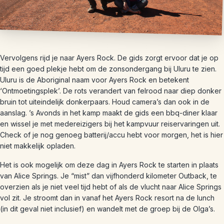
Vervolgens rijd je naar Ayers Rock. De gids zorgt ervoor dat je op
tijd een goed plekje hebt om de zonsondergang bij Uluru te zien.
Uluru is de Aboriginal naam voor Ayers Rock en betekent
‘Ontmoetingsplek’. De rots verandert van felrood naar diep donker
bruin tot uiteindelijk donkerpaars. Houd camera’s dan ook in de
aanslag. ’s Avonds in het kamp maakt de gids een bbq-diner klaar
en wissel je met medereizigers bij het kampvuur reiservaringen uit.
Check of je nog genoeg batterij/accu hebt voor morgen, het is hier
niet makkelijk opladen.
Het is ook mogelijk om deze dag in Ayers Rock te starten in plaats
van Alice Springs. Je “mist” dan vijfhonderd kilometer Outback, te
overzien als je niet veel tijd hebt of als de vlucht naar Alice Springs
vol zit. Je stroomt dan in vanaf het Ayers Rock resort na de lunch
(in dit geval niet inclusief) en wandelt met de groep bij de Olga’s.