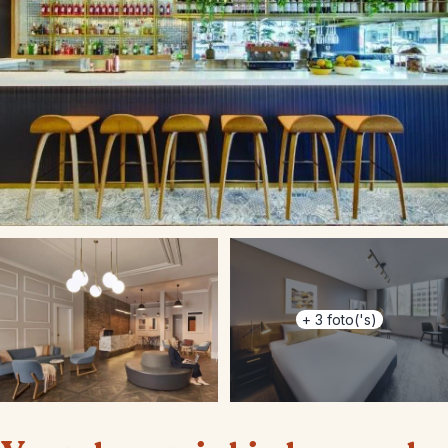
+
3
foto('s)