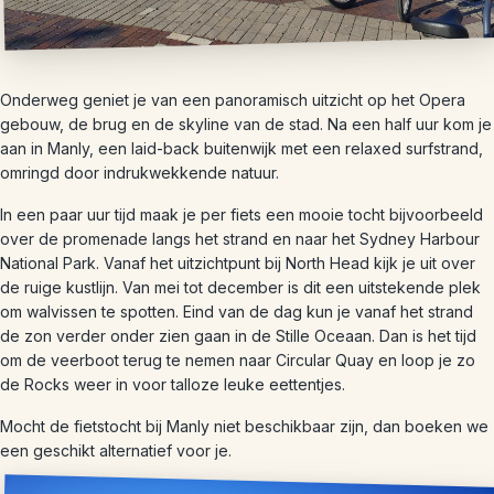
Onderweg geniet je van een panoramisch uitzicht op het Opera
gebouw, de brug en de skyline van de stad. Na een half uur kom je
aan in Manly, een laid-back buitenwijk met een relaxed surfstrand,
omringd door indrukwekkende natuur.
In een paar uur tijd maak je per fiets een mooie tocht bijvoorbeeld
over de promenade langs het strand en naar het Sydney Harbour
National Park. Vanaf het uitzichtpunt bij North Head kijk je uit over
de ruige kustlijn. Van mei tot december is dit een uitstekende plek
om walvissen te spotten. Eind van de dag kun je vanaf het strand
de zon verder onder zien gaan in de Stille Oceaan. Dan is het tijd
om de veerboot terug te nemen naar Circular Quay en loop je zo
de Rocks weer in voor talloze leuke eettentjes.
Mocht de fietstocht bij Manly niet beschikbaar zijn, dan boeken we
een geschikt alternatief voor je.