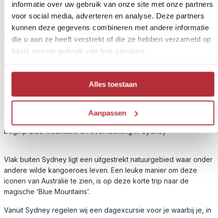
informatie over uw gebruik van onze site met onze partners
voor social media, adverteren en analyse. Deze partners
kunnen deze gegevens combineren met andere informatie
1
Extra activiteit
die u aan ze heeft verstrekt of die ze hebben verzameld op
basis van uw gebruik van hun services.
Dagexcursie naar de Blue Mountains met
aansluitend overnachting in Sydney
Alles toestaan
Reissom:
€ 210,- p.p. bij 2 personen
Aanpassen
Inbegrepen:
Dagtrip Blue Mountains en overnachting in Sydney
Vlak buiten Sydney ligt een uitgestrekt natuurgebied waar onder
andere wilde kangoeroes leven. Een leuke manier om deze
iconen van Australië te zien, is op deze korte trip naar de
magische ‘Blue Mountains’.
Vanuit Sydney regelen wij een dagexcursie voor je waarbij je, in