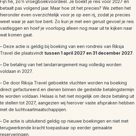
Fijn hè, zo’n vroegboekvoordeel. Je boekt je reis voor 2027 én
betaalt pas volgend jaar. Maar hoe zit het precies? We zetten het
hieronder even overzichtelijk voor je op een rij, zodat je precies
weet waar je aan toe bent. Zo kun je met een gerust gevoel je reis
vastleggen en hoef je voorlopig alleen nog maar uit te kijken naar
wat komen gaat.
– Deze actie is geldig bij boeking van een rondreis van Riksja
Travel die plaatsvindt
tussen 1 april 2027 en 31 december 2027
.
– De betaling van het landarrangement mag volledig worden
voldaan in 2027.
– De door Riksja Travel geboekte vluchten worden na boeking
direct gefactureerd en dienen binnen de gestelde betalingstermijn
te worden voldaan. Helaas is het niet mogelijk om deze betaling uit
te stellen tot 2027, aangezien wij hierover vaste afspraken hebben
met de luchtvaartmaatschappijen.
– De actie is uitsluitend geldig op nieuwe boekingen en niet met
terugwerkende kracht toepasbaar op eerder gemaakte
reserveringen.