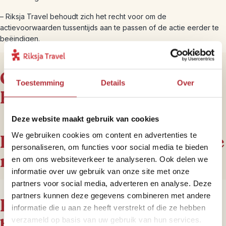
– Riksja Travel behoudt zich het recht voor om de
actievoorwaarden tussentijds aan te passen of de actie eerder te
beëindigen.
Ontdek de wereld met
Toestemming
Details
Over
Riksja Travel
Deze website maakt gebruik van cookies
We gebruiken cookies om content en advertenties te
Inspiratie opdoen? Lees onze
personaliseren, om functies voor social media te bieden
reisblogs
en om ons websiteverkeer te analyseren. Ook delen we
informatie over uw gebruik van onze site met onze
partners voor social media, adverteren en analyse. Deze
partners kunnen deze gegevens combineren met andere
Kies uit meer dan 70
informatie die u aan ze heeft verstrekt of die ze hebben
bestemmingen
verzameld op basis van uw gebruik van hun services.