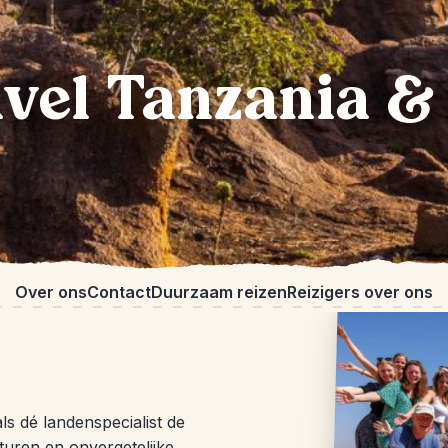
avel Tanzania &
Over ons
Contact
Duurzaam reizen
Reizigers over ons
ls dé landenspecialist de
turen en onvergetelijke