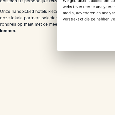
ontstaan uit persoonlijke reizen.
We gebruiken cookies om cont
websiteverkeer te analyseren
Onze handpicked hotels kiezen we op basis van onze eig
media, adverteren en analys
onze lokale partners selecteren we de gaafste activiteite
verstrekt of die ze hebben v
rondreis op maat met de meest logische route
waarbij jij
kennen
.