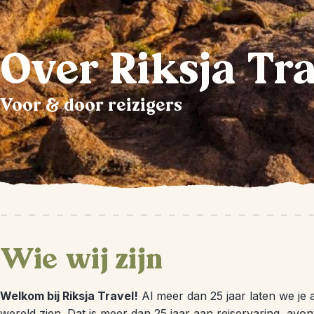
Over Riksja Tr
Voor & door reizigers
Wie wij zijn
Welkom bij Riksja Travel!
Al meer dan 25 jaar laten we je a
wereld zien. Dat is meer dan 25 jaar aan reiservaring, avon