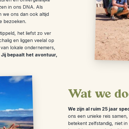
zen in ons DNA. Als
n we ons dan ook altijd
we bezoeken.
ppeld, het liefst zo ver
halig en liggen veelal op
 van lokale ondernemers,
.
Jij bepaalt het avontuur,
Wat we do
We zijn al ruim 25 jaar spe
ons een unieke reis samen, 
betekent zelfstandig, niet i