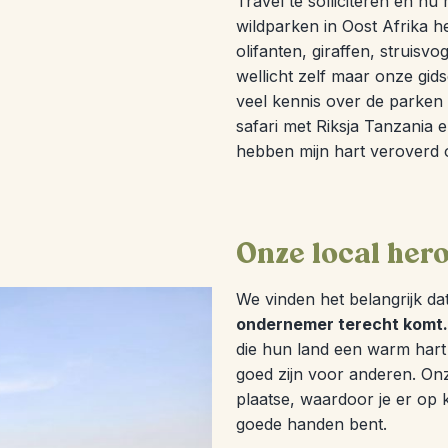
Travel te solliciteren en nu
wildparken in Oost Afrika heb
olifanten, giraffen, struisvo
wellicht zelf maar onze gid
veel kennis over de parken 
safari met Riksja Tanzania 
hebben mijn hart veroverd o
Onze local her
We vinden het belangrijk d
ondernemer terecht komt.
die hun land een warm hart 
goed zijn voor anderen. Onz
plaatse, waardoor je er op k
goede handen bent.