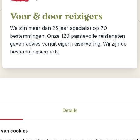
Voor & door reizigers
We zijn meer dan 25 jaar specialist op 70
bestemmingen. Onze 120 passievolle reisfanaten
geven advies vanuit eigen reiservaring. Wij zijn dé
bestemmingsexperts.
Tanzania &
Vincent
Details
ie één of meerdere
iever dan reizen en
 van cookies
nze reisroutes zijn dan ook