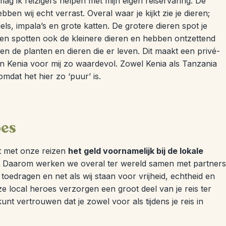
 mag ik reizigers helpen met mijn eigen reiservaring. De
ben wij echt verrast. Overal waar je kijkt zie je dieren;
gels, impala’s en grote katten. De grotere dieren spot je
sen spotten ook de kleinere dieren en hebben ontzettend
en de planten en dieren die er leven. Dit maakt een privé-
en Kenia voor mij zo waardevol. Zowel Kenia als Tanzania
mdat het hier zo ‘puur’ is.
oes
at met onze reizen
het geld voornamelijk bij de lokale
Daarom werken we overal ter wereld samen met partners
toedragen en net als wij staan voor vrijheid, echtheid en
e local heroes verzorgen een groot deel van je reis ter
unt vertrouwen dat je zowel voor als tijdens je reis in