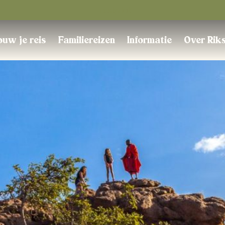
Trustpilot
uw je reis
Familiereizen
Informatie
Over Rik