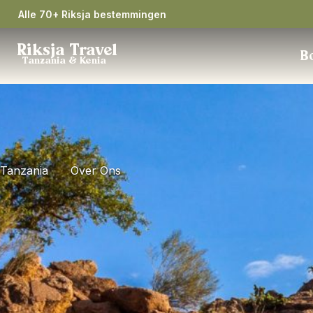
Alle 70+ Riksja bestemmingen
Riksja Travel
Bo
Tanzania & Kenia
Tanzania
Over Ons