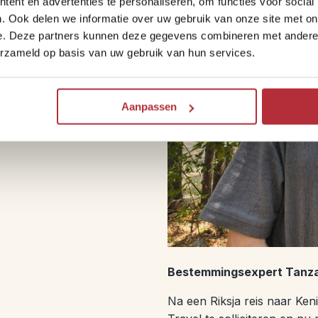
ent en advertenties te personaliseren, om functies voor social
. Ook delen we informatie over uw gebruik van onze site met on
en ervaringen en samen met
e. Deze partners kunnen deze gegevens combineren met andere i
n voor je. Zo bouwen we jouw
erzameld op basis van uw gebruik van hun services.
 de bestemming écht leert
Aanpassen
Bestemmingsexpert Tanzan
Na een Riksja reis naar Ken