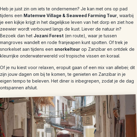
Heb je juist zin om iets te ondernemen? Je kan met ons op pad
tijdens een
Matemwe Village & Seaweed Farming Tour
, waarbij
je een kijkje krijgt in het dagelijkse leven van het dorp en ziet hoe
zeewier wordt verbouwd langs de kust. Liever de natuur in?
Bezoek dan het
Jozani Forest
(en route), waar je tussen
mangroves wandelt en rode franjeapen kunt spotten. Of trek je
snorkelset aan tijdens een
snorkeltour
op Zanzibar en ontdek de
kleurrijke onderwaterwereld vol tropische vissen en koraal.
Of je nu kiest voor relaxen, eropuit gaan of een mix van allebei; dit
zijn jouw dagen om bij te komen, te genieten en Zanzibar in je
eigen tempo te beleven. Het diner is inbegrepen, zodat je de dag
ontspannen afsluit.