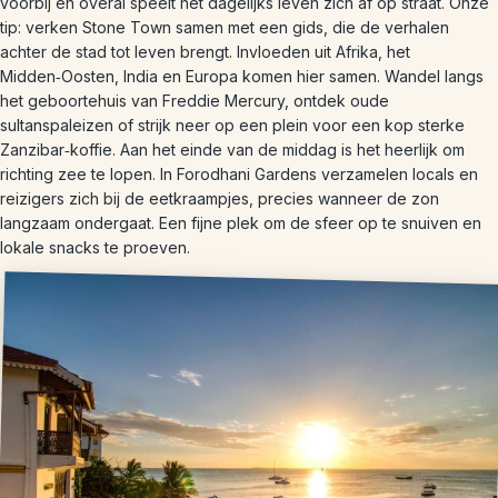
voorbij en overal speelt het dagelijks leven zich af op straat. Onze
tip: verken Stone Town samen met een gids, die de verhalen
achter de stad tot leven brengt. Invloeden uit Afrika, het
Midden‑Oosten, India en Europa komen hier samen. Wandel langs
het geboortehuis van Freddie Mercury, ontdek oude
sultanspaleizen of strijk neer op een plein voor een kop sterke
Zanzibar‑koffie. Aan het einde van de middag is het heerlijk om
richting zee te lopen. In Forodhani Gardens verzamelen locals en
reizigers zich bij de eetkraampjes, precies wanneer de zon
langzaam ondergaat. Een fijne plek om de sfeer op te snuiven en
lokale snacks te proeven.