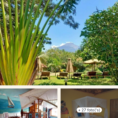
+
27
foto('s)