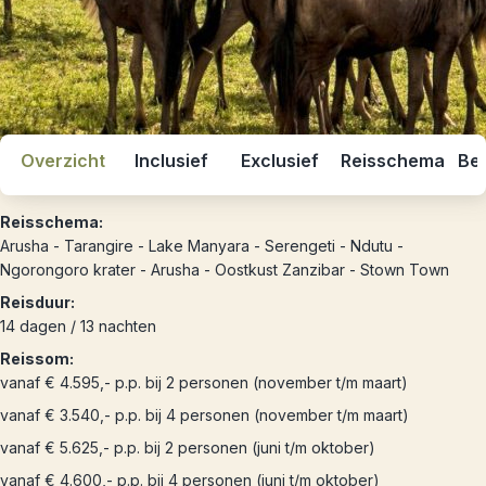
Overzicht
Inclusief
Exclusief
Reisschema
Bes
Reisschema:
Arusha - Tarangire - Lake Manyara - Serengeti - Ndutu -
Ngorongoro krater - Arusha - Oostkust Zanzibar - Stown Town
Reisduur:
14 dagen / 13 nachten
Reissom:
vanaf € 4.595,- p.p. bij 2 personen (november t/m maart)
vanaf € 3.540,- p.p. bij 4 personen (november t/m maart)
vanaf € 5.625,- p.p. bij 2 personen (juni t/m oktober)
vanaf € 4.600,- p.p. bij 4 personen (juni t/m oktober)