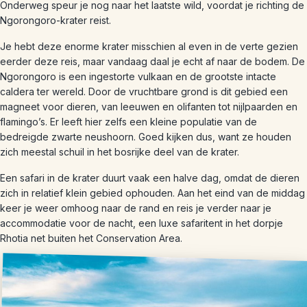
Onderweg speur je nog naar het laatste wild, voordat je richting de
Ngorongoro-krater reist.
Je hebt deze enorme krater misschien al even in de verte gezien
eerder deze reis, maar vandaag daal je echt af naar de bodem. De
Ngorongoro is een ingestorte vulkaan en de grootste intacte
caldera ter wereld. Door de vruchtbare grond is dit gebied een
magneet voor dieren, van leeuwen en olifanten tot nijlpaarden en
flamingo’s. Er leeft hier zelfs een kleine populatie van de
bedreigde zwarte neushoorn. Goed kijken dus, want ze houden
zich meestal schuil in het bosrijke deel van de krater.
Een safari in de krater duurt vaak een halve dag, omdat de dieren
zich in relatief klein gebied ophouden. Aan het eind van de middag
keer je weer omhoog naar de rand en reis je verder naar je
accommodatie voor de nacht, een luxe safaritent in het dorpje
Rhotia net buiten het Conservation Area.