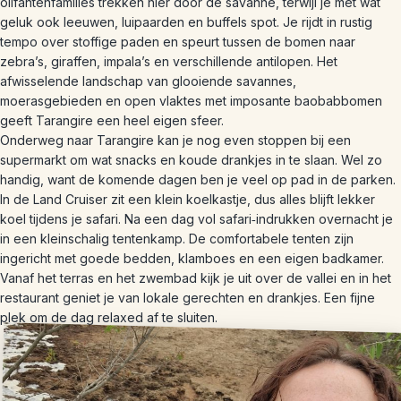
olifantenfamilies trekken hier door de savanne, terwijl je met wat
geluk ook leeuwen, luipaarden en buffels spot. Je rijdt in rustig
tempo over stoffige paden en speurt tussen de bomen naar
zebra’s, giraffen, impala’s en verschillende antilopen. Het
afwisselende landschap van glooiende savannes,
moerasgebieden en open vlaktes met imposante baobabbomen
geeft Tarangire een heel eigen sfeer.
Onderweg naar Tarangire kan je nog even stoppen bij een
supermarkt om wat snacks en koude drankjes in te slaan. Wel zo
handig, want de komende dagen ben je veel op pad in de parken.
In de Land Cruiser zit een klein koelkastje, dus alles blijft lekker
koel tijdens je safari. Na een dag vol safari‑indrukken overnacht je
in een kleinschalig tentenkamp. De comfortabele tenten zijn
ingericht met goede bedden, klamboes en een eigen badkamer.
Vanaf het terras en het zwembad kijk je uit over de vallei en in het
restaurant geniet je van lokale gerechten en drankjes. Een fijne
plek om de dag relaxed af te sluiten.