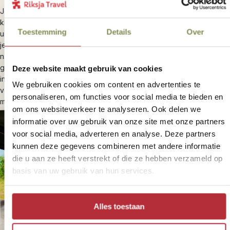
Je overnacht in een comfortabele safaritent met een goed bed,
klamboe, meubilair en een eigen badkamer. Vanuit het kamp kijk je
Toestemming
Details
Over
uit over de savanne, waar zebra’s en gnoes voorbij trekken. Omdat
je je in Big Five‑gebied bevindt, word je ’s avonds door een ranger
naar het diner begeleid (en later weer terug naar je tent). ’s Avonds
geniet je van een diner met uitzicht, bereid door de kok met verse
Deze website maakt gebruik van cookies
ingrediënten. Zodra de zon ondergaat en de sterrenhemel
We gebruiken cookies om content en advertenties te
verschijnt, wordt het kampvuur aangestoken en hoor je in de verte
personaliseren, om functies voor social media te bieden en
misschien een leeuw brullen.
om ons websiteverkeer te analyseren. Ook delen we
informatie over uw gebruik van onze site met onze partners
voor social media, adverteren en analyse. Deze partners
kunnen deze gegevens combineren met andere informatie
die u aan ze heeft verstrekt of die ze hebben verzameld op
basis van uw gebruik van hun services.
Alles toestaan