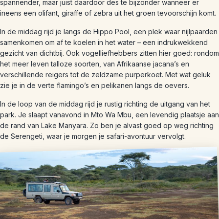
spannender, maar juist daardoor des te bijzonder wanneer er
ineens een olifant, giraffe of zebra uit het groen tevoorschijn komt.
In de middag rijd je langs de Hippo Pool, een plek waar nijlpaarden
samenkomen om af te koelen in het water – een indrukwekkend
gezicht van dichtbij. Ook vogelliefhebbers zitten hier goed: rondom
het meer leven talloze soorten, van Afrikaanse jacana’s en
verschillende reigers tot de zeldzame purperkoet. Met wat geluk
zie je in de verte flamingo’s en pelikanen langs de oevers.
In de loop van de middag rijd je rustig richting de uitgang van het
park. Je slaapt vanavond in Mto Wa Mbu, een levendig plaatsje aan
de rand van Lake Manyara. Zo ben je alvast goed op weg richting
de Serengeti, waar je morgen je safari-avontuur vervolgt.