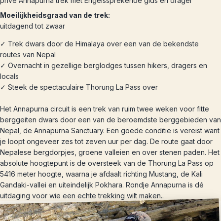
privé Annapurna trek met Engelssprekende gids en drager
Moeilijkheidsgraad van de trek:
uitdagend tot zwaar
✓ Trek dwars door de Himalaya over een van de bekendste
routes van Nepal
✓ Overnacht in gezellige berglodges tussen hikers, dragers en
locals
✓ Steek de spectaculaire Thorung La Pass over
Het Annapurna circuit is een trek van ruim twee weken voor fitte
berggeiten dwars door een van de beroemdste berggebieden van
Nepal, de Annapurna Sanctuary. Een goede conditie is vereist want
je loopt ongeveer zes tot zeven uur per dag. De route gaat door
Nepalese bergdorpjes, groene valleien en over stenen paden. Het
absolute hoogtepunt is de oversteek van de Thorung La Pass op
5416 meter hoogte, waarna je afdaalt richting Mustang, de Kali
Gandaki-vallei en uiteindelijk Pokhara. Rondje Annapurna is dé
uitdaging voor wie een echte trekking wilt maken..