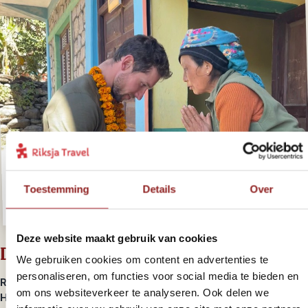
Toestemming
Details
Over
Deze website maakt gebruik van cookies
Dag 9 – Trek naar Marpha
We gebruiken cookies om content en advertenties te
personaliseren, om functies voor social media te bieden en
Reistijd: circa 7 uur wandelen
om ons websiteverkeer te analyseren. Ook delen we
Hoogte: 2.650 m