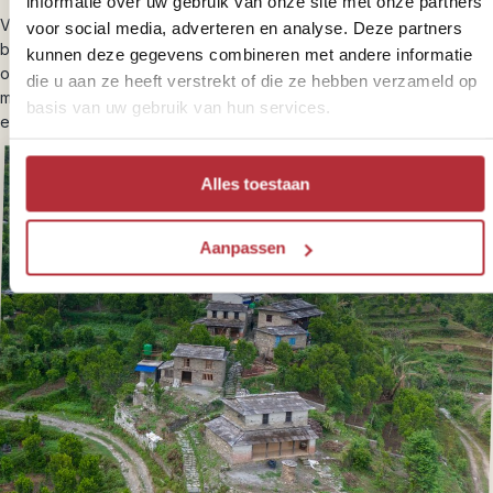
informatie over uw gebruik van onze site met onze partners
Vandaag daal je af naar de regio Lower Mustang en volg je de
voor social media, adverteren en analyse. Deze partners
brede vallei van de Kali Gandaki. Het landschap wordt droger en
kunnen deze gegevens combineren met andere informatie
opener, met steeds weidsere uitzichten. Marpha is een van de
die u aan ze heeft verstrekt of die ze hebben verzameld op
mooiste dorpen langs de route, bekend om de witgekalkte huizen
basis van uw gebruik van hun services.
en de vele appelboomgaarden.
Alles toestaan
Aanpassen