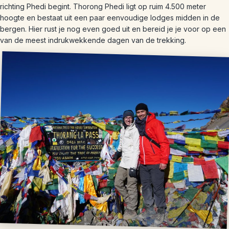
richting Phedi begint. Thorong Phedi ligt op ruim 4.500 meter
hoogte en bestaat uit een paar eenvoudige lodges midden in de
bergen. Hier rust je nog even goed uit en bereid je je voor op een
van de meest indrukwekkende dagen van de trekking.