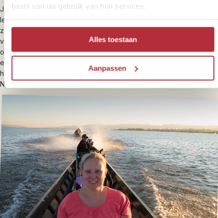
basis van uw gebruik van hun services.
Je reist in ongeveer 8 uur per lokale bus naar Nyaung Shwe. In dit
levendige dorp aan de noordelijke rand van Inle Lake hangt
zowaar een laidback reizigerssfeer die je in de rest van Myanmar
Alles toestaan
vrijwel niet tegenkomt. Een plek waar je doorheen kunt wandelen
op zoek naar een restaurantje en waar je ‘s avonds ook nog eens
een drankje kunt nemen in een lounge-achtige setting. Je verblijft
Aanpassen
hier in een kleinschalige lodge. De rest van de middag kun je
Nyuang Shwe verkennen.