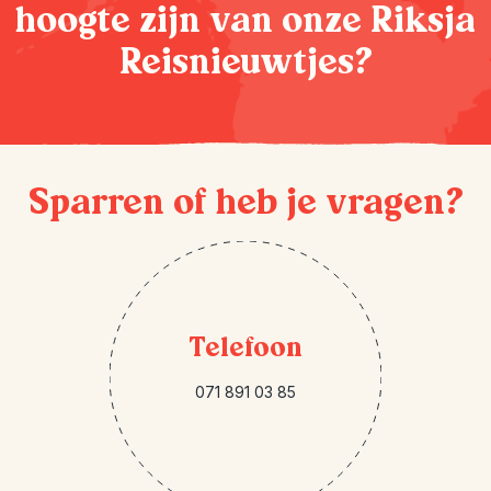
hoogte zijn van onze Riksja
Reisnieuwtjes?
Sparren of heb je vragen?
Telefoon
071 891 03 85