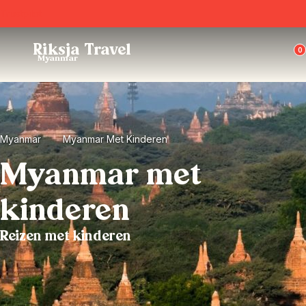
Trustpilot
Riksja Travel
0
Myanmar
Myanmar
Myanmar Met Kinderen
Myanmar met
kinderen
Reizen met kinderen