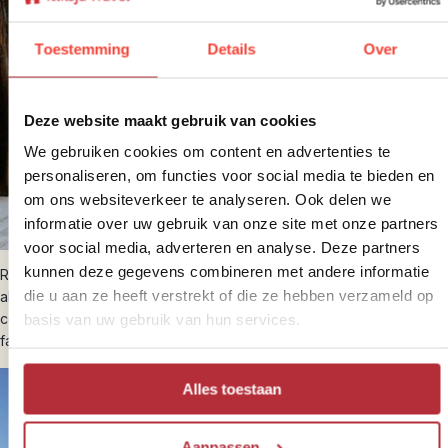
Toestemming
Details
Over
Deze website maakt gebruik van cookies
We gebruiken cookies om content en advertenties te
personaliseren, om functies voor social media te bieden en
om ons websiteverkeer te analyseren. Ook delen we
informatie over uw gebruik van onze site met onze partners
voor social media, adverteren en analyse. Deze partners
kunnen deze gegevens combineren met andere informatie
Reis je met hele kleine kinderen naar Myanmar en zoek je een
die u aan ze heeft verstrekt of die ze hebben verzameld op
alternatief, denk dan eens aan
Indonesië
of
Thailand
. Onze
collega’s van Riksja Family hebben speciaal voor families
basis van uw gebruik van hun services.
familiereizen samengesteld.
Alles toestaan
Aanpassen