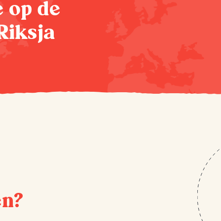
te op de
Riksja
en?