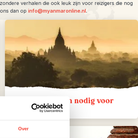
zondere verhalen die ook leuk zijn voor reizigers die nog
l ons dan op
info@myanmaronline.nl
.
Heb ik een visum nodig voor
Myanmar?
Over