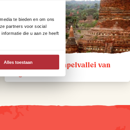
 media te bieden en om ons
ze partners voor social
nformatie die u aan ze heeft
Alles toestaan
Tips voor de tempelvallei van
Bagan