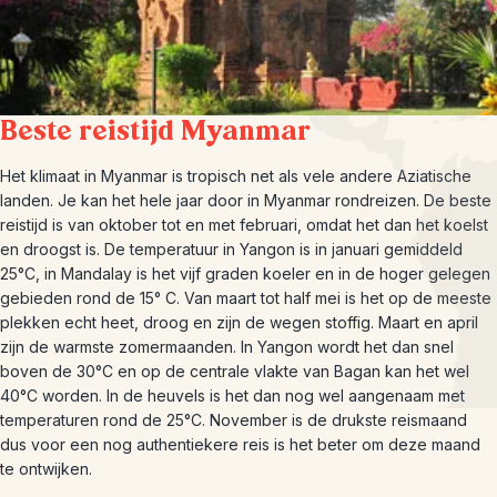
Beste reistijd Myanmar
Het klimaat in Myanmar is tropisch net als vele andere Aziatische
landen. Je kan het hele jaar door in Myanmar rondreizen. De beste
reistijd is van oktober tot en met februari, omdat het dan het koelst
en droogst is. De temperatuur in Yangon is in januari gemiddeld
25°C, in Mandalay is het vijf graden koeler en in de hoger gelegen
gebieden rond de 15° C. Van maart tot half mei is het op de meeste
plekken echt heet, droog en zijn de wegen stoffig. Maart en april
zijn de warmste zomermaanden. In Yangon wordt het dan snel
boven de 30°C en op de centrale vlakte van Bagan kan het wel
40°C worden. In de heuvels is het dan nog wel aangenaam met
temperaturen rond de 25°C. November is de drukste reismaand
dus voor een nog authentiekere reis is het beter om deze maand
te ontwijken.