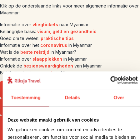
Klik op de onderstaande links voor meer algemene informatie over
Myanmar:
Informatie over
vliegtickets
naar Myanmar
Belangrijke basis:
visum,
geld
en gezondheid
Goed om te weten:
praktische tips
Informatie over het
coronavirus
in Myanmar
Wat is de
beste reistijd
in Myanmar?
Informatie over
slaapplekken
in Myanmar
Ontdek de
bezienswaardigheden
van Myanmar
Bekijk de ideale
reisroute
in Myanmar.
Bekijk onze Myanmar-rondreizen
Toestemming
Details
Over
Bekijk onze Myanmar-bouwstenen
Deze website maakt gebruik van cookies
We gebruiken cookies om content en advertenties te
personaliseren, om functies voor social media te bieden en