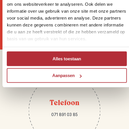
Wil jij altijd als eerste op de
om ons websiteverkeer te analyseren. Ook delen we
informatie over uw gebruik van onze site met onze partners
hoogte zijn van onze Riksja
voor social media, adverteren en analyse. Deze partners
Reisnieuwtjes?
kunnen deze gegevens combineren met andere informatie
die u aan ze heeft verstrekt of die ze hebben verzameld op
basis van uw gebruik van hun services.
Alles toestaan
Sparren of heb je vragen?
Aanpassen
Telefoon
071 891 03 85