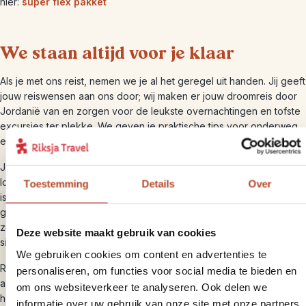
hier:
super flex pakket
We staan altijd voor je klaar
Als je met ons reist, nemen we je al het geregel uit handen. Jij geeft
jouw reiswensen aan ons door; wij maken er jouw droomreis door
Jordanië van en zorgen voor de leukste overnachtingen en tofste
excursies ter plekke. We geven je praktische tips voor onderweg
en adviseren je op basis van onze eigen reiservaringen.
Je reist met ons individueel en zelfstandig, maar zowel wij als onze
lokale collega’s staan 24/7 voor je klaar om te helpen als dat nodig
Toestemming
Details
Over
is. Dit doen we zowel vanuit Nederland als in Jordanië zelf. Ook
garanderen wij jou van repatriëring mocht dit onverhoopt nodig
zijn. Uiteraard altijd in overleg. Zo kun je op ons rekenen in elke
Deze website maakt gebruik van cookies
situatie en denken we graag met je mee.
We gebruiken cookies om content en advertenties te
Riksja Travel is een financieel gezonde reisorganisatie en is
personaliseren, om functies voor social media te bieden en
aangesloten bij de ANVR, de SGR en het Calamiteitenfonds. Dit
om ons websiteverkeer te analyseren. Ook delen we
houdt in dat je verzekerd bent van goede reisvoorwaarden en dat
informatie over uw gebruik van onze site met onze partners