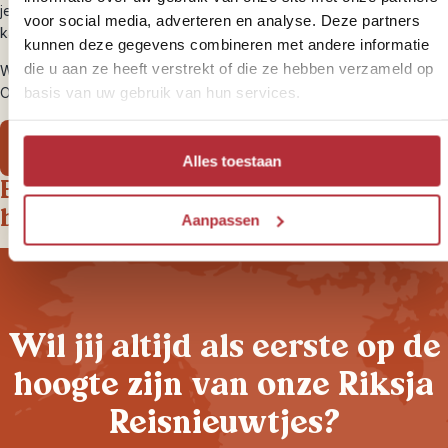
je volledige reissom wordt gedekt als je reis onverhoopt niet door
voor social media, adverteren en analyse. Deze partners
kan gaan door een calamiteit of faillissement.
kunnen deze gegevens combineren met andere informatie
die u aan ze heeft verstrekt of die ze hebben verzameld op
Wil je weten wat onze favoriete adressen in Jordanië zijn? Dat kan!
basis van uw gebruik van hun services.
Ons volledige aanbod vind je hieronder.
Bekijk onze rondreizen
Alles toestaan
Een greep uit onze Jordanië-
belevingen
Aanpassen
Wil jij altijd als eerste op de
hoogte zijn van onze Riksja
Reisnieuwtjes?