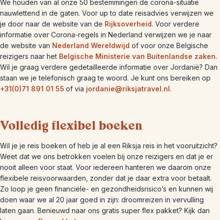
We houden van al onze 50 bestemmingen de corona-situatie
nauwlettend in de gaten. Voor up to date reisadvies verwijzen we
je door naar de website van de
Rijksoverheid
. Voor verdere
informatie over Corona-regels in Nederland verwijzen we je naar
de website van
Nederland Wereldwijd
of voor onze Belgische
reizigers naar het
Belgische Ministerie van Buitenlandse zaken
.
Wil je graag verdere gedetailleerde informatie over Jordanië? Dan
staan we je telefonisch graag te woord. Je kunt ons bereiken op
+31(0)71 891 01 55
of via
jordanie@riksjatravel.nl
.
Volledig flexibel boeken
Wil je je reis boeken of heb je al een Riksja reis in het vooruitzicht?
Weet dat we ons betrokken voelen bij onze reizigers en dat je er
nooit alleen voor staat. Voor iedereen hanteren we daarom onze
flexibele reisvoorwaarden, zonder dat je daar extra voor betaalt.
Zo loop je geen financiële- en gezondheidsrisico’s en kunnen wij
doen waar we al 20 jaar goed in zijn: droomreizen in vervulling
laten gaan. Benieuwd naar ons gratis super flex pakket? Kijk dan