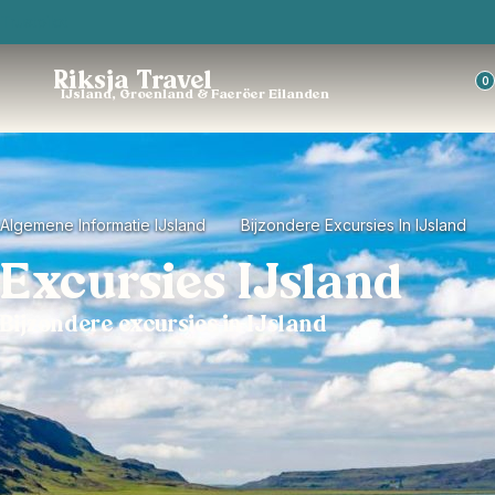
Trustpilot
Riksja Travel
0
IJsland, Groenland & Faeröer Eilanden
Algemene Informatie IJsland
Bijzondere Excursies In IJsland
Excursies IJsland
Bijzondere excursies in IJsland