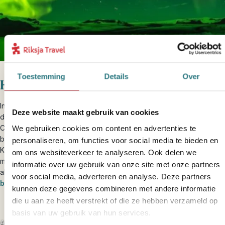
Toestemming
Details
Over
Het beroemde Noorderlicht
In de zomermaanden laat het beroemde noorderlicht zich
Deze website maakt gebruik van cookies
doorgaans niet zien. Een leuk alternatief is het Aurora Nordic Lights
Center in Reykjavík. Dit museum is compleet gewijd aan het
We gebruiken cookies om content en advertenties te
bijzondere natuurverschijnsel en ook in de winter interessant.
personaliseren, om functies voor social media te bieden en
Kijkend naar een groot scherm met een doorsnede van zeven
om ons websiteverkeer te analyseren. Ook delen we
meter zie je de flarden groen, blauw en paars van het noorderlicht
informatie over uw gebruik van onze site met onze partners
alsof je er zelf live bij bent. Boek deze excursie bij je
Reykjavik-
voor social media, adverteren en analyse. Deze partners
bouwsteen
.
kunnen deze gegevens combineren met andere informatie
die u aan ze heeft verstrekt of die ze hebben verzameld op
basis van uw gebruik van hun services.
Algemene Informatie IJsland
Bijzondere Excursies In IJsland