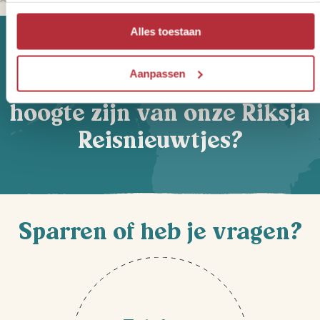
Alles toestaan
Aanpassen
Wil jij altijd als eerste op de
hoogte zijn van onze Riksja
Reisnieuwtjes?
Sparren of heb je vragen?