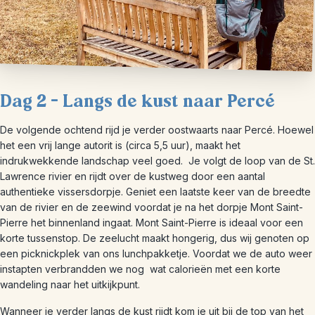
Dag 2 – Langs de kust naar Percé
De volgende ochtend rijd je verder oostwaarts naar Percé. Hoewel
het een vrij lange autorit is (circa 5,5 uur), maakt het
indrukwekkende landschap veel goed. Je volgt de loop van de St.
Lawrence rivier en rijdt over de kustweg door een aantal
authentieke vissersdorpje. Geniet een laatste keer van de breedte
van de rivier en de zeewind voordat je na het dorpje Mont Saint-
Pierre het binnenland ingaat. Mont Saint-Pierre is ideaal voor een
korte tussenstop. De zeelucht maakt hongerig, dus wij genoten op
een picknickplek van ons lunchpakketje. Voordat we de auto weer
instapten verbrandden we nog wat calorieën met een korte
wandeling naar het uitkijkpunt.
Wanneer je verder langs de kust rijdt kom je uit bij de top van het