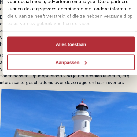
voor social media, adverteren en analyse. Deze partners
Na ongeveer anderhalf uur kom je weer in de haven van Percé
kunnen deze gegevens combineren met andere informatie
aan. Vanaf hier is het nog zo’n twee uur rijden naar het kuststadje
die u aan ze heeft verstrekt of die ze hebben verzameld op
e
Bonaventure. Hier vestigden zich in de 17
eeuw de Acadiërs;
basis van uw gebruik van hun services.
afstammelingen van de Franse kolonisten. Zelfs vandaag de dag
zie je nog de typische blauw-wit-rode Acadia kleuren. Ontspan
vanmiddag op het strand of peddel in een kajak op een van de
helderste rivieren ter wereld; de Bonaventure rivier.
Alles toestaan
Overnachten doe je in een culturele erfgoed van de stad. Je
accommodatie met privé strand stamt uit 1906 en was de
Aanpassen
voormalige zomerresidentie van Canadese en Amerikaanse
zakenmensen. Op loopafstand vind je het Acadian Museum, erg
interessante geschiedenis over deze regio en haar inwoners.