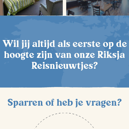
Wil jij altijd als eerste op de
hoogte zijn van onze Riksja
Reisnieuwtjes?
Sparren of heb je vragen?