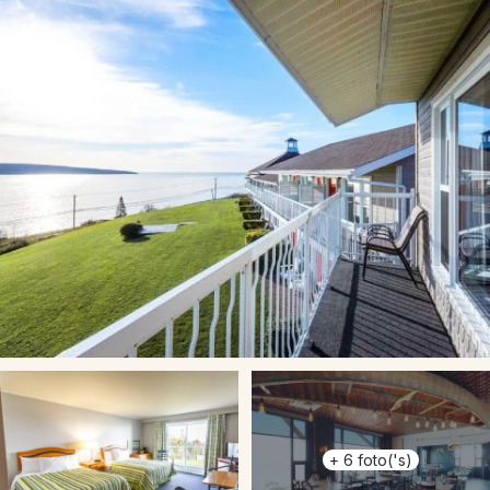
+
6
foto('s)