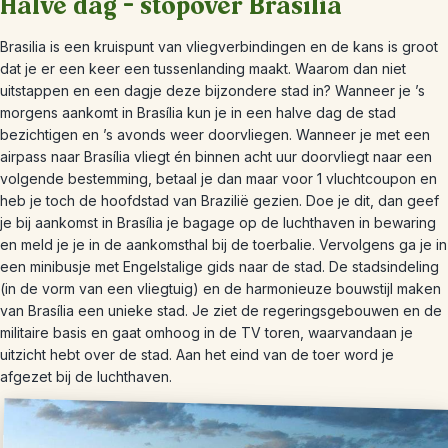
Halve dag – stopover Brasília
Brasilia is een kruispunt van vliegverbindingen en de kans is groot
dat je er een keer een tussenlanding maakt. Waarom dan niet
uitstappen en een dagje deze bijzondere stad in? Wanneer je ’s
morgens aankomt in Brasília kun je in een halve dag de stad
bezichtigen en ’s avonds weer doorvliegen. Wanneer je met een
airpass naar Brasília vliegt én binnen acht uur doorvliegt naar een
volgende bestemming, betaal je dan maar voor 1 vluchtcoupon en
heb je toch de hoofdstad van Brazilië gezien. Doe je dit, dan geef
je bij aankomst in Brasília je bagage op de luchthaven in bewaring
en meld je je in de aankomsthal bij de toerbalie. Vervolgens ga je in
een minibusje met Engelstalige gids naar de stad. De stadsindeling
(in de vorm van een vliegtuig) en de harmonieuze bouwstijl maken
van Brasília een unieke stad. Je ziet de regeringsgebouwen en de
militaire basis en gaat omhoog in de TV toren, waarvandaan je
uitzicht hebt over de stad. Aan het eind van de toer word je
afgezet bij de luchthaven.