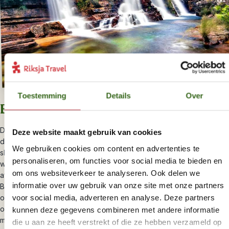
Toestemming
Details
Over
Excursie in de omgeving
Dicht bij de stad ligt het prettige, koloniale stadje Planaltina waar je
Deze website maakt gebruik van cookies
de rurale sfeer kunt opsnuiven. Het Parque Nacional de Brasília op
We gebruiken cookies om content en advertenties te
slechts 15 minuten van de stad. Je treft er een zwembad en
personaliseren, om functies voor social media te bieden en
wandelpaden door de bossen. Per taxi (wel even een prijs
om ons websiteverkeer te analyseren. Ook delen we
afspreken) is dit goed te doen. Verder weg, op 200 km van
informatie over uw gebruik van onze site met onze partners
Brasília, ligt het nationale park Chapada dos Veadeiros. Dit is een
voor social media, adverteren en analyse. Deze partners
oase van rust met talloze watervallen en natuurlijke vennen,
overschaduwd door palmbomen. Er is een gevarieerd dierenleven
kunnen deze gegevens combineren met andere informatie
met capibara’s, herten, wolven, toekans etc. Vanuit je hotel kun je
die u aan ze heeft verstrekt of die ze hebben verzameld op