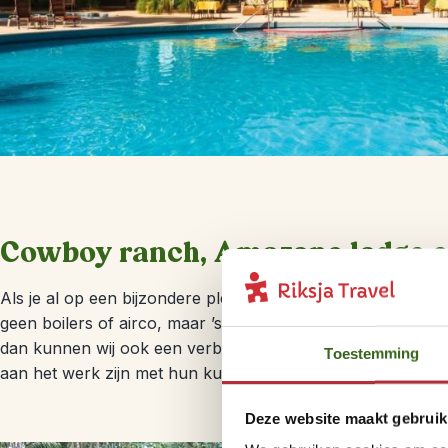
Cowboy ranch, Amazone lodge e
Als je al op een bijzondere plek verblijft, dan kan je verbli
geen boilers of airco, maar ’s avonds heb je wel veel sfee
dan kunnen wij ook een verblijf regelen op een
clipper
(sc
Toestemming
aan het werk zijn met hun kuddes. Help jij ze mee?
Deze website maakt gebruik