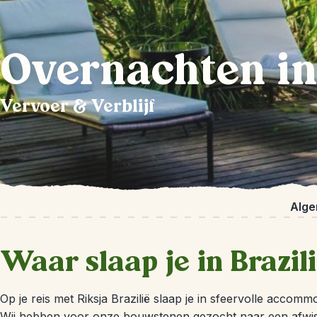
Overnachten in
Vervoer & Verblijf
Alge
Waar slaap je in Brazil
Op je reis met Riksja Brazilië slaap je in sfeervolle accom
Wij hebben voor onze bouwstenen gezocht naar een afwiss