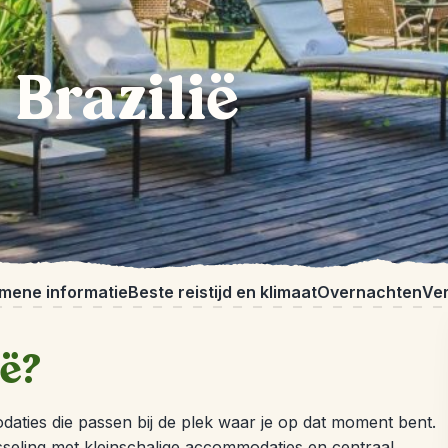
 Brazilië
mene informatie
Beste reistijd en klimaat
Overnachten
Ve
ië?
modaties die passen bij de plek waar je op dat moment bent.
eling met kleinschalige accommodaties en centraal