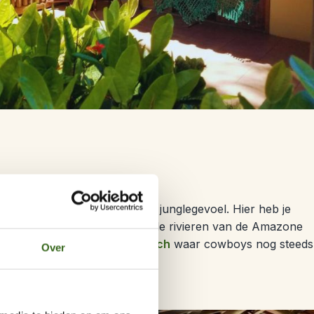
ar je
Amazone lodge
met veel junglegevoel. Hier heb je
et en hout. Slaap je liever op de rivieren van de Amazone
 een aantal nachten op een
ranch
waar cowboys nog steeds
Over