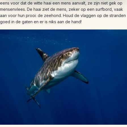
eens voor dat de witte haai een mens aanvalt, ze zijn niet gek op
mensenvlees. De haai ziet de mens, zeker op een surfbord, vaak
aan voor hun prooi: de zeehond. Houd de vlaggen op de stranden
goed in de gaten en er is niks aan de hand!