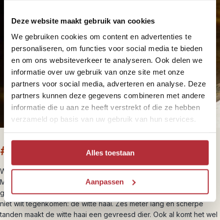
Deze website maakt gebruik van cookies
We gebruiken cookies om content en advertenties te
personaliseren, om functies voor social media te bieden
en om ons websiteverkeer te analyseren. Ook delen we
informatie over uw gebruik van onze site met onze
partners voor social media, adverteren en analyse. Deze
partners kunnen deze gegevens combineren met andere
informatie die u aan ze heeft verstrekt of die ze hebben
verzameld op basis van uw gebruik van hun services.
#7 De witte haai
Alles toestaan
Wie
Jaws
heeft gezien, heeft waarschijnlijk een fobie voor haaien.
Aanpassen
Maar toch worden deze fascinerende beesten vaak onterecht als
gevaarlijke beesten gekenmerkt. Toch is er een haai die je liever
niet wilt tegenkomen: de witte haai. Zes meter lang en scherpe
tanden maakt de witte haai een gevreesd dier. Ook al komt het wel