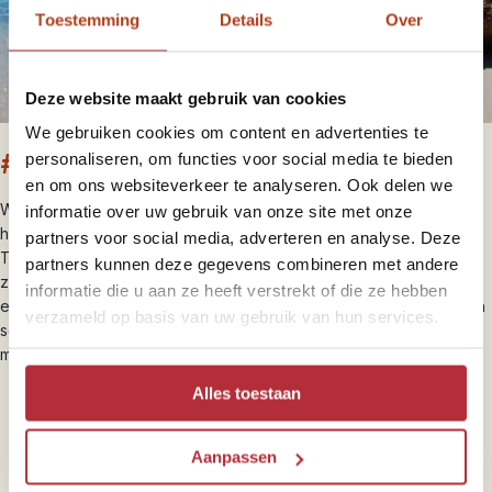
Toestemming
Details
Over
Deze website maakt gebruik van cookies
We gebruiken cookies om content en advertenties te
#4 Turquoise Bay
personaliseren, om functies voor social media te bieden
en om ons websiteverkeer te analyseren. Ook delen we
Wie denkt dat alle mooie stranden zich aan de Oostkust bevinden
informatie over uw gebruik van onze site met onze
heeft het mis. Onderschat het minder bezochte westen niet want
partners voor social media, adverteren en analyse. Deze
Turqoise Bay bij Exmouth is absoluut een bezoek waard. Het
partners kunnen deze gegevens combineren met andere
zeewater is blauwer dan blauw zoals de naam al doet vermoeden
informatie die u aan ze heeft verstrekt of die ze hebben
en direct uit de kust vind je kleurrijk koraal met prachtige vissen en
verzameld op basis van uw gebruik van hun services.
schildpadden. Nog een voordeel aan dit mooie strand is dat je het
met vrijwel geen andere reizigers hoeft te delen.
Alles toestaan
Aanpassen