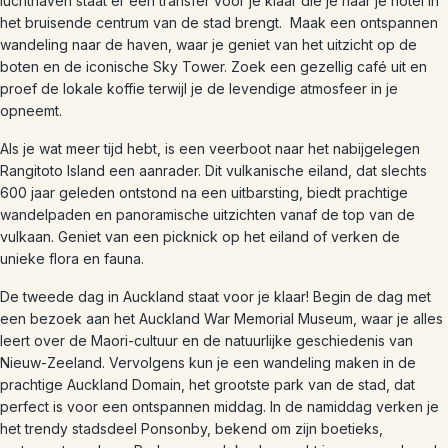
luchthaven staat er een transfer voor je klaar die je naar je hotel in
het bruisende centrum van de stad brengt. Maak een ontspannen
wandeling naar de haven, waar je geniet van het uitzicht op de
boten en de iconische Sky Tower. Zoek een gezellig café uit en
proef de lokale koffie terwijl je de levendige atmosfeer in je
opneemt.
Als je wat meer tijd hebt, is een veerboot naar het nabijgelegen
Rangitoto Island een aanrader. Dit vulkanische eiland, dat slechts
600 jaar geleden ontstond na een uitbarsting, biedt prachtige
wandelpaden en panoramische uitzichten vanaf de top van de
vulkaan. Geniet van een picknick op het eiland of verken de
unieke flora en fauna.
De tweede dag in Auckland staat voor je klaar! Begin de dag met
een bezoek aan het Auckland War Memorial Museum, waar je alles
leert over de Maori-cultuur en de natuurlijke geschiedenis van
Nieuw-Zeeland. Vervolgens kun je een wandeling maken in de
prachtige Auckland Domain, het grootste park van de stad, dat
perfect is voor een ontspannen middag. In de namiddag verken je
het trendy stadsdeel Ponsonby, bekend om zijn boetieks,