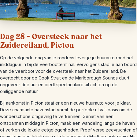
Dag 28 – Oversteek naar het
Zuidereiland, Picton
Op de volgende dag van je rondreis lever je je huurauto rond het
middaguur in bij de veerbootterminal. Vervolgens stap je aan boord
van de veerboot voor de oversteek naar het Zuidereiland. De
overtocht door de Cook Strait en de Marlborough Sounds duurt
ongeveer drie uur en biedt spectaculaire uitzichten op de
omliggende natuur.
Bij aankomst in Picton staat er een nieuwe huurauto voor je klaar.
Deze charmante havenstad vormt de perfecte uitvalsbasis om de
wonderschone omgeving te verkennen. Geniet van een
ontspannen middag in Picton; maak een wandeling langs de haven
of verken de lokale eetgelegenheden. Proef verse zeevruchten of
geniet van een lokale wijn uit de beroemde Marlborough-regio. Na