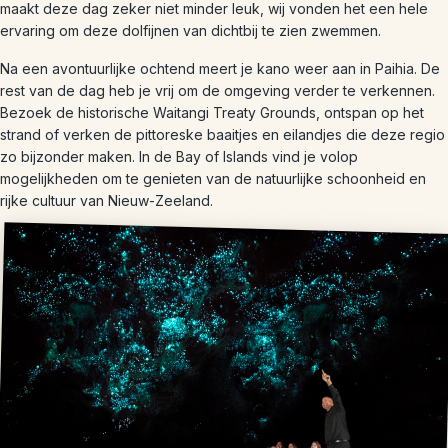
maakt deze dag zeker niet minder leuk, wij vonden het een hele
ervaring om deze dolfijnen van dichtbij te zien zwemmen.
Na een avontuurlijke ochtend meert je kano weer aan in Paihia. De
rest van de dag heb je vrij om de omgeving verder te verkennen.
Bezoek de historische Waitangi Treaty Grounds, ontspan op het
strand of verken de pittoreske baaitjes en eilandjes die deze regio
zo bijzonder maken. In de Bay of Islands vind je volop
mogelijkheden om te genieten van de natuurlijke schoonheid en
rijke cultuur van Nieuw-Zeeland.