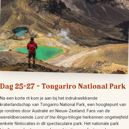
Dag 25-27 – Tongariro National Park
Na een korte rit kom je aan bij het indrukwekkende
kraterlandschap van Tongariro National Park, een hoogtepunt van
je rondreis door Australië en Nieuw-Zeeland. Fans van de
wereldberoemde
Lord of the Rings
-trilogie herkennen ongetwijfeld
enkele filmlocaties in dit spectaculaire park. Het nationale park