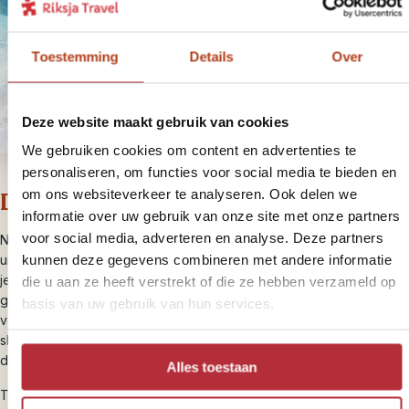
Toestemming
Details
Over
Deze website maakt gebruik van cookies
We gebruiken cookies om content en advertenties te
personaliseren, om functies voor social media te bieden en
om ons websiteverkeer te analyseren. Ook delen we
Dag 15 – Cape Tribulation
informatie over uw gebruik van onze site met onze partners
voor social media, adverteren en analyse. Deze partners
Na een nacht in Cairns reis je verder naar Cape Tribulation, een
kunnen deze gegevens combineren met andere informatie
unieke plek waar het regenwoud het koraalrif ontmoet. Hier verblijf
je in een lodge midden in de tropische jungle, omringd door de
die u aan ze heeft verstrekt of die ze hebben verzameld op
geluiden van de natuur. Cape Tribulation is een goede uitvalsbasis
basis van uw gebruik van hun services.
voor een snorkeltrip naar het Great Barrier Reef. Het rif ligt hier op
slechts 30 minuten varen, en je vaart met de enige boot die vanuit
dit afgelegen gebied vertrekt; een exclusieve en intieme ervaring.
Alles toestaan
Tijdens de snorkeltrip ontdek je het kleurrijke onderwaterleven van