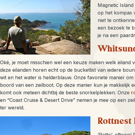
Magnetic Island
op het kompas va
niet te ontkenn
een bezoek te 
je na een paardr
Whitsund
Oké, je moet misschien wel een keuze maken welk eiland v
deze eilanden horen echt op de bucketlist van iedere bounty
wit en het water is helderblauw. Onze favoriete manier om
boord van een zeilboot. Op deze manier kun je makkelijk e
komt ook meteen dichtbij de beste snorkelplekken. Onze
r
en “Coast Cruise & Desert Drive” nemen je mee op een zei
ter wereld.
Rottnest 
‘Rotto’, oftewel