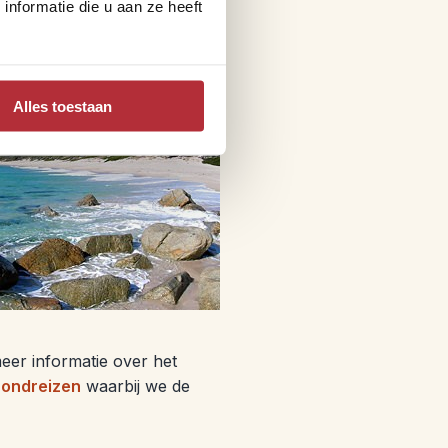
ie Australische zeeleeuwen
nformatie die u aan ze heeft
ark met z’n vele
en de zeeleeuwen.
Alles toestaan
meer informatie over het
rondreizen
waarbij we de