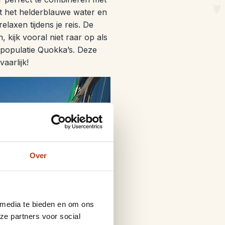
t het helderblauwe water en
laxen tijdens je reis. De
, kijk vooral niet raar op als
e populatie Quokka’s. Deze
aarlijk!
Over
 media te bieden en om ons
 dit eiland al doet
ze partners voor social