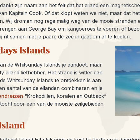
 dankt zijn naam aan het feit dat het eiland een magnetis
n Kapitein Cook. Of dat klopt weten we niet, maar dat het 
en. Wij dromen nog regelmatig weg van de mooie stranden e
brengen aan George Bay om kangoeroes te voeren of bezo
ij rit samen met je paard de zee in gaat om af te koelen.
ays Islands
an de Whitsunday Islands je aandoet, maar
 eiland liefhebber. Het strand is witter dan
 de Whitsunday Islands te ontdekken is aan
en aantal van de eilanden combineren en je
ondreizen
“Krokodillen, koralen en Outback”
ltocht door een van de mooiste zeilgebieden
Island
 Rottnest Island ligt vlak voor de kust bij Perth en is daard