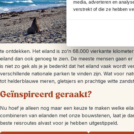
vermoeden, de p
media, adverteren en analys
en zijn er veel 
verstrekt of die ze hebben v
eucalyptusbom
Tasmani
Net als Australi
te ontdekken. Het eiland is zo’n 68.000 vierkante kilometer
eiland dan ook genoeg te zien. De meeste mensen gaan er 
is niet zo gek als je je bedenkt dat het eiland vaak wordt 
verschillende nationale parken te vinden zijn. Wat voor 
tot helderblauwe meren, gletsjers en prachtige witte zands
Geïnspireerd geraakt?
Nu hoef je alleen nog maar een keuze te maken welke eiland
combineren van eilanden met onze bouwstenen, laat je dan
beste reisroutes alvast voor je hebben uitgestippeld.