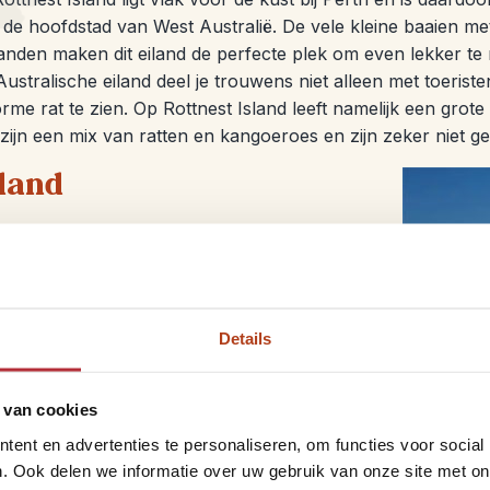
de hoofdstad van West Australië. De vele kleine baaien me
anden maken dit eiland de perfecte plek om even lekker te re
ustralische eiland deel je trouwens niet alleen met toeristen
rme rat te zien. Op Rottnest Island leeft namelijk een grot
 zijn een mix van ratten en kangoeroes en zijn zeker niet gev
sland
dekken met een 4-wheel drive. En nee, dat
e brede stranden worden gebruikt om van punt
gen risico, maar zeker wel mogelijk. Een duik
e wateren rondom Fraser Island zijn namelijk
Details
p dit eiland zeker wel uit je koffer halen,
een duik te nemen.
 Island
 van cookies
ent en advertenties te personaliseren, om functies voor social
ldlife
te spotten? Dan is Kangaroo Island, zoals de naam van
. Ook delen we informatie over uw gebruik van onze site met on