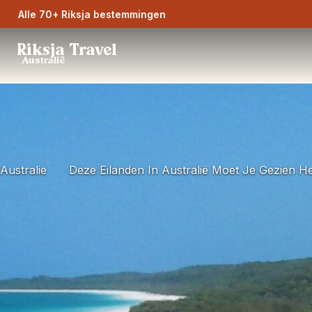
Alle 70+ Riksja bestemmingen
Riksja Travel
Australië
Australie
Deze Eilanden In Australië Moet Je Gezien H