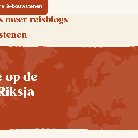
tralië-bouwstenen
s meer reisblogs
stenen
te op de
Riksja