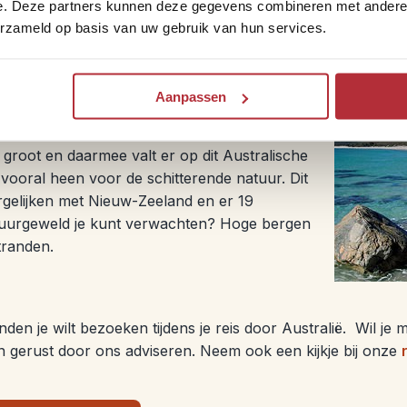
erfecte plek. Naast kangoeroes leeft hier een grote kolon
e. Deze partners kunnen deze gegevens combineren met andere i
koala’s en buidelratten te vinden. Ontdek Flinders National p
erzameld op basis van uw gebruik van hun services.
en, ga
sandboarden
van de zandduinen of ga kajakken tuss
ë
Aanpassen
ë zelf, heb je wel wat tijd nodig om Tasmanië
 groot en daarmee valt er op dit Australische
vooral heen voor de schitterende natuur. Dit
vergelijken met Nieuw-Zeeland en er 19
natuurgeweld je kunt verwachten? Hoge bergen
tranden.
en je wilt bezoeken tijdens je reis door Australië. Wil je 
 gerust door ons adviseren. Neem ook een kijkje bij onze