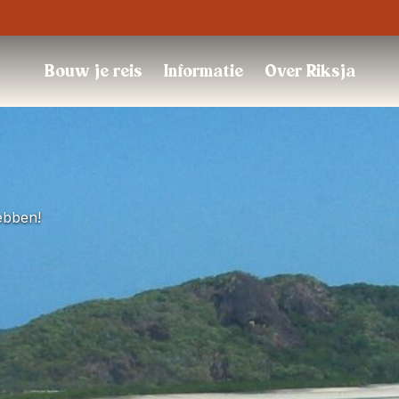
Trustpilot
Bouw je reis
Informatie
Over Riksja
ebben!