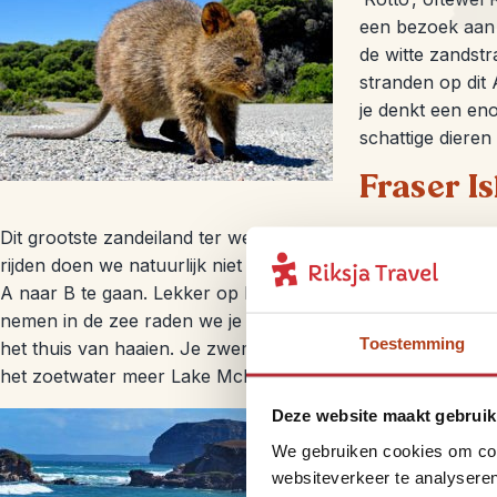
een bezoek aan 
de witte zandstr
stranden op dit A
je denkt een eno
schattige dieren
Fraser I
Dit grootste zandeiland ter wereld is het leukst om te ont
rijden doen we natuurlijk niet op een traditionele weg, d
A naar B te gaan. Lekker op het strand ontspannen is op ei
nemen in de zee raden we je daarentegen zeker niet aan, d
Toestemming
het thuis van haaien. Je zwemkleding kun je overigens ook o
het zoetwater meer Lake Mckenzie is de perfecte plek om 
Kangaroo
Deze website maakt gebruik
We gebruiken cookies om cont
Heb je zin om
wi
websiteverkeer te analyseren