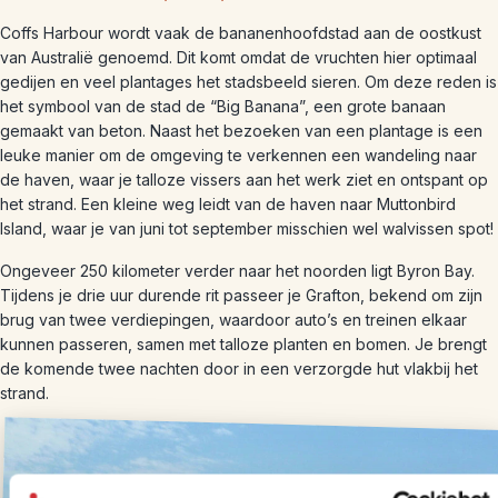
Coffs Harbour wordt vaak de bananenhoofdstad aan de oostkust
van Australië genoemd. Dit komt omdat de vruchten hier optimaal
gedijen en veel plantages het stadsbeeld sieren. Om deze reden is
het symbool van de stad de “Big Banana”, een grote banaan
gemaakt van beton. Naast het bezoeken van een plantage is een
leuke manier om de omgeving te verkennen een wandeling naar
de haven, waar je talloze vissers aan het werk ziet en ontspant op
het strand. Een kleine weg leidt van de haven naar Muttonbird
Island, waar je van juni tot september misschien wel walvissen spot!
Ongeveer 250 kilometer verder naar het noorden ligt Byron Bay.
Tijdens je drie uur durende rit passeer je Grafton, bekend om zijn
brug van twee verdiepingen, waardoor auto’s en treinen elkaar
kunnen passeren, samen met talloze planten en bomen. Je brengt
de komende twee nachten door in een verzorgde hut vlakbij het
strand.