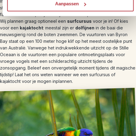
meer op een dorp, omdat volgens de regelgeving de huizen in de
Aanpassen
stad niet hoger mogen zijn dan drie verdiepingen en er geen grote
fastfoodketens zijn. Byron Bay is de ideale plek om te leren surfen.
Wij plannen graag optioneel een
surfcursus
voor je in! Of kies
voor een
kajaktocht
: meestal zijn er
dolfijnen
in de baai die
nieuwsgierig rond de boten zwemmen. De vuurtoren van Byron
Bay staat op een 100 meter hoge klif op het meest oostelijke punt
van Australië. Vanwege het indrukwekkende uitzicht op de Stille
Oceaan is de vuurtoren een populaire ontmoetingsplaats voor
vroege vogels met een schilderachtig uitzicht tijdens de
zonsopgang. Beleef een onvergetelijk moment tijdens dit magische
tijdstip! Laat het ons weten wanneer we een surfcursus of
kajaktocht voor je mogen inplannen.