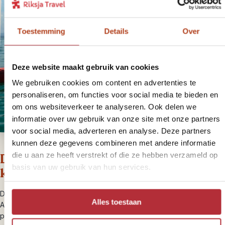
Toestemming
Details
Over
Deze website maakt gebruik van cookies
We gebruiken cookies om content en advertenties te
personaliseren, om functies voor social media te bieden en
om ons websiteverkeer te analyseren. Ook delen we
informatie over uw gebruik van onze site met onze partners
voor social media, adverteren en analyse. Deze partners
kunnen deze gegevens combineren met andere informatie
die u aan ze heeft verstrekt of die ze hebben verzameld op
Dag 9 – Byron Bay, optioneel
basis van uw gebruik van hun services.
kajakken
De huurauto heb je vandaag niet nodig. Zoals veel plaatsen in de
Alles toestaan
Australische staat New South Wales is Byron Bay een populaire
plek voor surfers. Ondanks de groeiende populariteit lijkt de stad