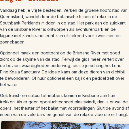
Vandaag heb je vrij te besteden. Verken de groene hoofdstad van
Queensland, wandel door de botanische tuinen of relax in de
Southbank Parklands midden in de stad. Het park aan de zuidkant
van de Brisbane River is ontworpen als avonturenpark en de
lagune met zandstrand leent zich uitstekend voor zwemmen en
zonnebaden.
Optioneel: maak een ​​boottocht op de Brisbane River met goed
zicht op de skyline van de stad. Terwijl de gids meer vertelt over
de bezienswaardigheden onderweg, cruise je richting het Lone
Pine Koala Sanctuary. De ideale kans om deze dieren van dichtbij
te bewonderen! Of huur optioneel een kajak en peddel zelf over
het water.
Ook kunst- en cultuurliefhebbers komen in Brisbane aan hun
trekken. Als er geen openluchtconcert plaatsvindt, dan is er wel de
opera, het theater of het ballet met voorstellingen. Sluit de avond af
in een van de vele bars en geniet van de relaxte vibe die er hangt.