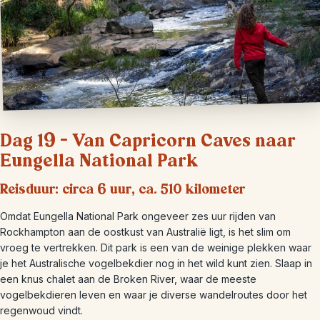
Dag 19 – Van Capricorn Caves naar
Eungella National Park
Reisduur: circa 6 uur, ca. 510 kilometer
Omdat Eungella National Park ongeveer zes uur rijden van
Rockhampton aan de oostkust van Australië ligt, is het slim om
vroeg te vertrekken. Dit park is een van de weinige plekken waar
je het Australische vogelbekdier nog in het wild kunt zien. Slaap in
een knus chalet aan de Broken River, waar de meeste
vogelbekdieren leven en waar je diverse wandelroutes door het
regenwoud vindt.