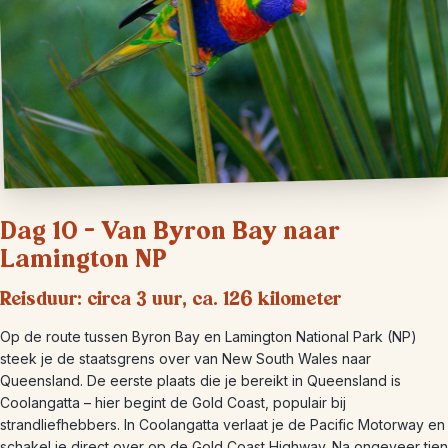
Dag 10 – Van Byron Bay naar
Lamington NP
Reisduur: circa 3 uur, ca. 126 kilometer
Op de route tussen Byron Bay en Lamington National Park (NP)
steek je de staatsgrens over van New South Wales naar
Queensland. De eerste plaats die je bereikt in Queensland is
Coolangatta – hier begint de Gold Coast, populair bij
strandliefhebbers. In Coolangatta verlaat je de Pacific Motorway en
schakel je direct over op de Gold Coast Highway. Na ongeveer tien