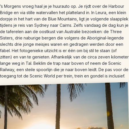
’s Morgens vroeg haal je je huurauto op. Je rijdt over de Harbour
Bridge en via stille watervallen het platteland in. In Leura, een klein
dorpje in het hart van de Blue Mountains, ligt je volgende slaapplek
tijdens je reis van Sydney naar Cairns. Zelfs vandaag de dag kun je
de taferelen aan de oostkust van Australië bezoeken: de Three
Sisters, drie naburige bergen die volgens de Aboriginal-legende
slechts drie jonge meisjes waren en gedragen werden door een
fabel. Het fotogenieke uitzicht is er één om bij stil te staan (of
zitten) en van te genieten. Afhankelijk van de circa zeven kilometer
lange weg in Tal. Beklim de trap naar boven of neem de Scenic
Railway, een steile spoorlijn die je naar boven leidt. De pas voor de
toegang tot de Scenic World per trein, trein en gondel is inclusief.