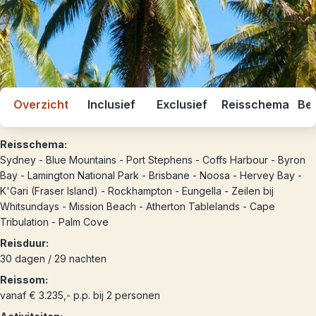
Overzicht
Inclusief
Exclusief
Reisschema
Bes
Reisschema:
Sydney - Blue Mountains - Port Stephens - Coffs Harbour - Byron
Bay - Lamington National Park - Brisbane - Noosa - Hervey Bay -
K'Gari (Fraser Island) - Rockhampton - Eungella - Zeilen bij
Whitsundays - Mission Beach - Atherton Tablelands - Cape
Tribulation - Palm Cove
Reisduur:
30 dagen / 29 nachten
Reissom:
vanaf € 3.235,- p.p. bij 2 personen