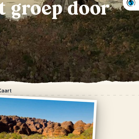
t groep door
Kaart