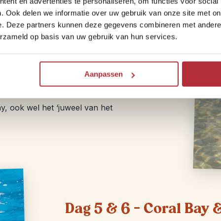
ent en advertenties te personaliseren, om functies voor social
. Ook delen we informatie over uw gebruik van onze site met on
e. Deze partners kunnen deze gegevens combineren met andere i
erzameld op basis van uw gebruik van hun services.
p het strand om de beroemde dolfijnen van
Aanpassen
ak heel dichtbij. Je volgende stop is
Hamelin Pool bewondert. Na een korte
y, ook wel het ‘juweel van het
Dag 5 & 6 – Coral Bay