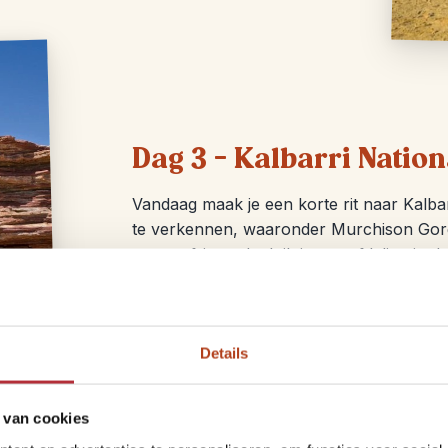
Dag 3 – Kalbarri Natio
Vandaag maak je een korte rit naar Kalb
te verkennen, waaronder Murchison Gor
een verfrissende duik is een afdaling in
avontuur? Tegen een toeslag is er ook de
adembenemende Shell Beach, een van de sl
bestaan. Vervolgens reis je verder naar
Details
 van cookies