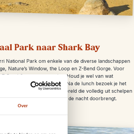
naal Park naar Shark Bay
arri National Park om enkele van de diverse landschappen
ge, Nature’s Window, the Loop en Z-Bend Gorge. Voor
 de Z-Bend Gorge aan te raden. Houd je wel van wat
 mogelijkheid om te abseilen. Na de lunch bezoek je het
echts twee stranden ter wereld die volledig uit schelpen
 Denham en Shark Bay, waar je de nacht doorbrengt.
Over