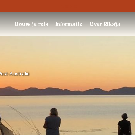
Trustpilot
Bouw je reis
Informatie
Over Riksja
est-Australië