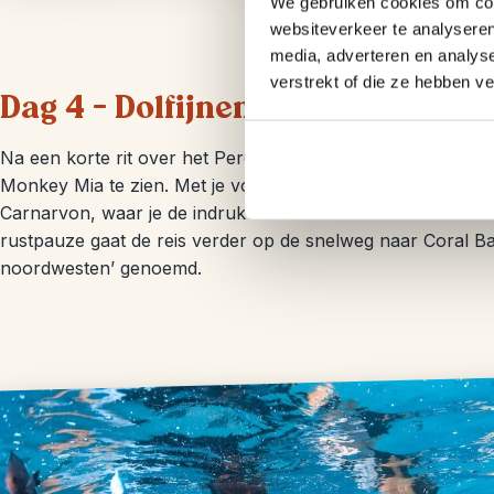
We gebruiken cookies om cont
websiteverkeer te analyseren
media, adverteren en analys
verstrekt of die ze hebben v
Dag 4 – Dolfijnen in Monkey Mia
Na een korte rit over het Peron-schiereiland arriveer je o
Monkey Mia te zien. Met je voeten in het water komen ze va
Carnarvon, waar je de indrukwekkende stromatolieten in 
rustpauze gaat de reis verder op de snelweg naar Coral Ba
noordwesten’ genoemd.