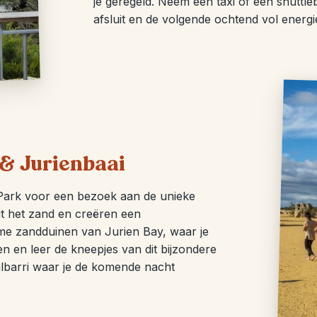
je geregeld. Neem een ​​taxi of een shutt
afsluit en de volgende ochtend vol energ
 ​​Jurienbaai
 Park voor een bezoek aan de unieke
it het zand en creëren een
me zandduinen van Jurien Bay, waar je
 en leer de kneepjes van dit bijzondere
albarri waar je de komende nacht