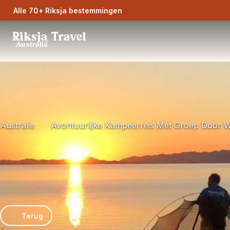
Alle 70+ Riksja bestemmingen
Riksja Travel
Australië
Australie
Avontuurlijke Kampeerreis Met Groep Door W
Terug