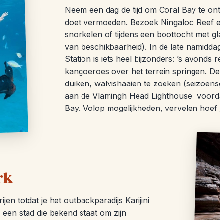
Neem een ​​dag de tijd om Coral Bay te o
doet vermoeden. Bezoek Ningaloo Reef en
snorkelen of tijdens een boottocht met gl
van beschikbaarheid). In de late namidda
Station is iets heel bijzonders: ’s avonds 
kangoeroes over het terrein springen. D
duiken, walvishaaien te zoeken (seizoen
aan de Vlamingh Head Lighthouse, voorda
Bay. Volop mogelijkheden, vervelen hoef je 
rk
en totdat je het outbackparadijs Karijini
 een stad die bekend staat om zijn