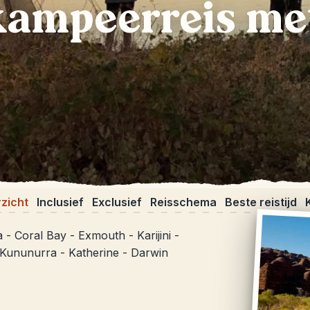
kampeerreis me
zicht
Inclusief
Exclusief
Reisschema
Beste reistijd
 - Coral Bay - Exmouth - Karijini -
 Kununurra - Katherine - Darwin