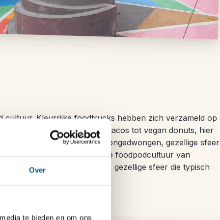
 cultuur. Kleurrijke foodtrucks hebben zich verzameld op
l kom je ze tegen. Van fusion tacos tot vegan donuts, hier
favorieten en geniet van een ongedwongen, gezellige sfeer
 de fiets verken je de stad en de foodpodcultuur van
 geniet van een ongedwongen, gezellige sfeer die typisch
Over
 media te bieden en om ons