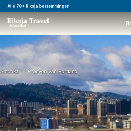
Alle 70+ Riksja bestemmingen
Riksja Travel
Bo
Amerika
Amerika
Proeven Van Portland