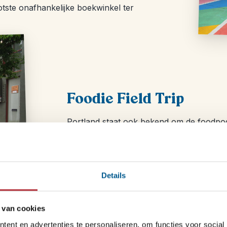
otste onafhankelijke boekwinkel ter
Foodie Field Trip
Portland staat ook bekend om de foodpod
verschillende pleinen door de stad, overa
proef je wereldse smaken. Ontdek lokale 
tijdens deze tour met een lokale gids. Op
dichtbij, ontmoet enthousiaste foodies en
Details
Portland is.
 van cookies
ent en advertenties te personaliseren, om functies voor social