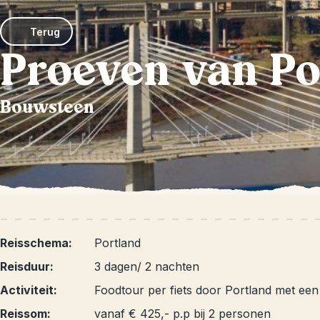
Terug
Proeven van Po
Bouwsteen
Reisschema:
Portland
Reisduur:
3 dagen/ 2 nachten
Activiteit:
Foodtour per fiets door Portland met een 
Reissom:
vanaf € 425,- p.p bij 2 personen