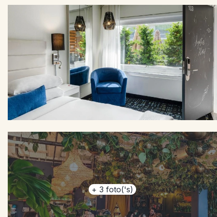
+
3
foto('s)