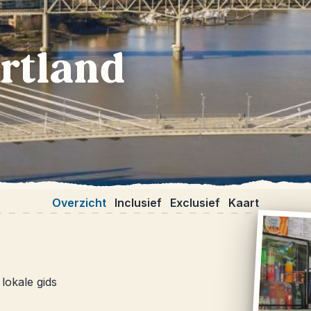
rtland
Overzicht
Inclusief
Exclusief
Kaart
lokale gids