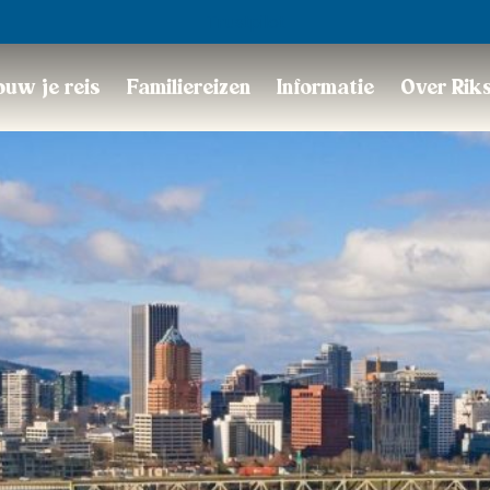
Trustpilot
uw je reis
Familiereizen
Informatie
Over Rik