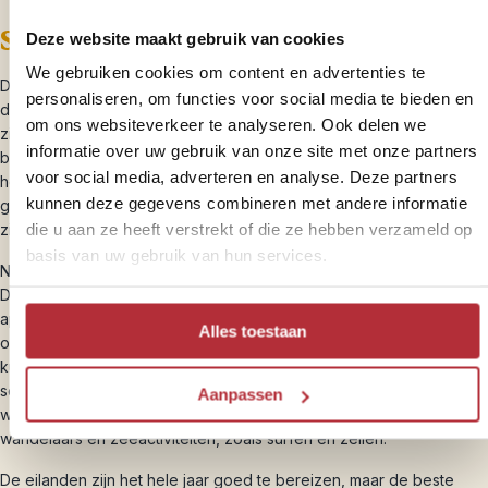
Seychellen
Deze website maakt gebruik van cookies
We gebruiken cookies om content en advertenties te
De Seychellen is een eilandengroep in de Indische Oceaan, voor
personaliseren, om functies voor social media te bieden en
de oostkust van Afrika met meer dan 115 eilanden. De bekendste
om ons websiteverkeer te analyseren. Ook delen we
zijn Praslin, La Digue en hoofdeiland Mahé. De eilanden staan
informatie over uw gebruik van onze site met onze partners
bekend om hun witte zandstranden, palmbomen en groene
voor social media, adverteren en analyse. Deze partners
heuvels. De Seychellen kent een tropisch regenwoudklimaat met
kunnen deze gegevens combineren met andere informatie
gemiddelde temperaturen tussen de 24°C en 32°C. De eilanden
die u aan ze heeft verstrekt of die ze hebben verzameld op
zijn perfect voor een ontspannen strandvakantie.
basis van uw gebruik van hun services.
Net als Mauritius heeft de Seychellen te maken met twee periodes.
De warme, vochtige zomerperiode loopt van november tot en met
april: een gemiddelde temperatuur van 27°C en een grotere kans
Alles toestaan
op regen. De rustige wind zorgt ervoor dat je deze periode goed
kunt duiken. De koelere en droge winterperiode loopt van juni tot
september met een gemiddelde temperatuur van 30°C. De stevige
Aanpassen
wind en het weinige regenval maakt dit juist de ideale periode voor
wandelaars en zeeactiviteiten, zoals surfen en zeilen.
De eilanden zijn het hele jaar goed te bereizen, maar de beste