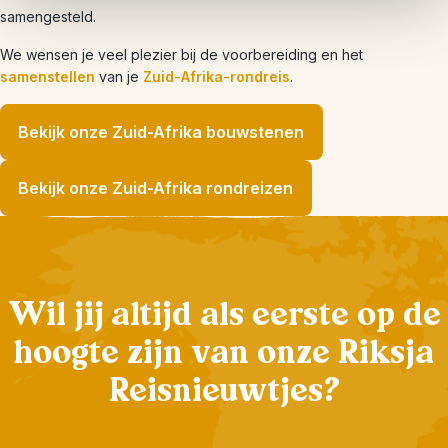
samengesteld.
We wensen je veel plezier bij de voorbereiding en het
samenstellen
van je
Zuid-Afrika-rondreis
.
Bekijk onze Zuid-Afrika bouwstenen
Bekijk onze Zuid-Afrika rondreizen
Wil jij altijd als eerste op de
hoogte zijn van onze Riksja
Reisnieuwtjes?