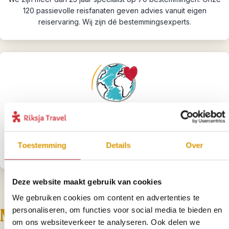
120 passievolle reisfanaten geven advies vanuit eigen
reiservaring. Wij zijn dé bestemmingsexperts.
Hart voor de wereld
Wij werken verantwoord en doen er alles aan om de wereld een
Toestemming
Details
Over
beetje mooier te maken.
Deze website maakt gebruik van cookies
We gebruiken cookies om content en advertenties te
Maak kennis met onze Zuid-
personaliseren, om functies voor social media te bieden en
om ons websiteverkeer te analyseren. Ook delen we