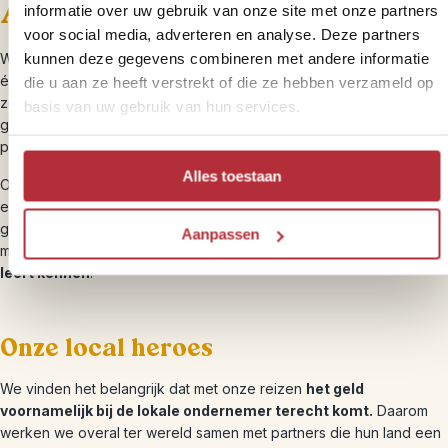
Afrika-experts
informatie over uw gebruik van onze site met onze partners
voor social media, adverteren en analyse. Deze partners
kunnen deze gegevens combineren met andere informatie
We hebben
meer dan 120 bestemmingsexperts werken
die
één of meerdere bestemmingen op hun duimpje kennen. We doen
die u aan ze heeft verstrekt of die ze hebben verzameld op
zelf niets liever dan reizen en hebben al heel veel van de wereld
basis van uw gebruik van hun services.
gezien met elkaar.
Al onze reisroutes zijn dan ook ontstaan uit
persoonlijke reizen.
Alles toestaan
Onze handpicked hotels kiezen we op basis van onze eigen
ervaringen en samen met onze lokale partners selecteren we de
gaafste activiteiten voor je. Zo bouwen we jouw rondreis op maat
Aanpassen
met de meest logische route
waarbij jij de bestemming écht
leert kennen
.
Onze local heroes
We vinden het belangrijk dat met onze reizen
het geld
voornamelijk bij de lokale ondernemer terecht komt.
Daarom
werken we overal ter wereld samen met partners die hun land een