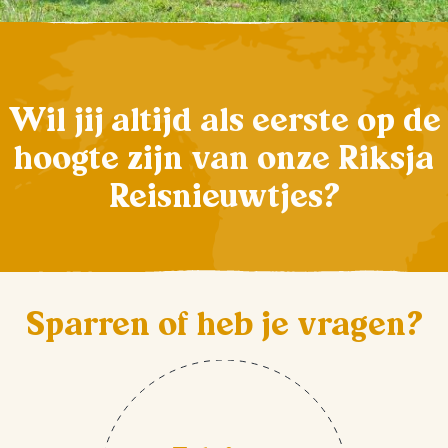
Wil jij altijd als eerste op de
hoogte zijn van onze Riksja
Reisnieuwtjes?
Sparren of heb je vragen?