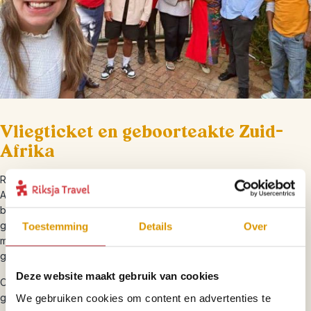
Vliegticket en geboorteakte Zuid-
Afrika
Recent heeft het Ministerie van Binnenlandse Zaken van Zuid-
Afrika een aanpassing van de immigratiewetgeving ingevoerd. Dit
betekent dat je officieel niet verplicht bent om een originele
geboorteakte of een uittreksel daarvan bij je te dragen als je met
Toestemming
Details
Over
minderjarigen reist. Alleen bij uitzondering wordt hier nog om
gevraagd.
Deze website maakt gebruik van cookies
Ondanks deze wijzigingen blijven wij adviseren om een
geboorteakte of (internationaal) uittreksel daarvan mee te nemen,
We gebruiken cookies om content en advertenties te