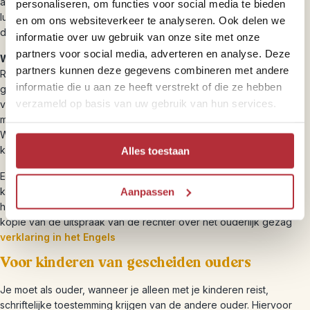
als je met minderjarigen naar Zuid-Afrika reist, omdat
personaliseren, om functies voor social media te bieden
luchtvaartmaatschappijen of douanebeambten alsnog om dit
en om ons websiteverkeer te analyseren. Ook delen we
document kunnen vragen.
informatie over uw gebruik van onze site met onze
partners voor social media, adverteren en analyse. Deze
Wil je dit nog een keer rustig doorlezen:
klik hier
partners kunnen deze gegevens combineren met andere
Reis je als moeder alleen met je kind of met een samengesteld
informatie die u aan ze heeft verstrekt of die ze hebben
gezin? Vaak komt het voor dat kinderen de achternaam van hun
verzameld op basis van uw gebruik van hun services.
vader krijgen, waardoor hun achternaam afwijkt van die van de
moeder. Dit geldt ook voor reizen in Botswana en Namibië.
Wanneer je als moeder of vader alleen op reis gaat met je
kinderen, dien je het volgende mee te nemen:
Alles toestaan
Engelse vertaling van de originele geboorteakte
kopie van het paspoort van de de andere ouder met een
Aanpassen
handtekening erop
kopie van de uitspraak van de rechter over het ouderlijk gezag
verklaring in het Engels
Voor kinderen van gescheiden ouders
Je moet als ouder, wanneer je alleen met je kinderen reist,
schriftelijke toestemming krijgen van de andere ouder. Hiervoor