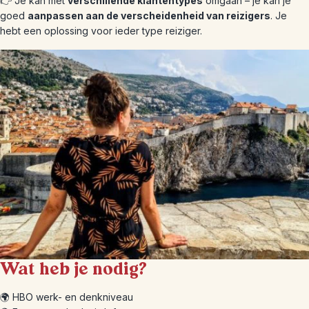
👉 Je kan met
verschillende klantentypes
omgaan – je kan je
goed
aanpassen aan de verscheidenheid van reizigers
. Je
hebt een oplossing voor ieder type reiziger.
Wat heb je nodig?
🌍 HBO werk- en denkniveau