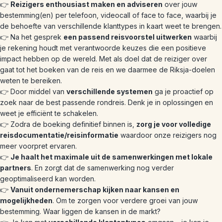
👉
Reizigers enthousiast maken en adviseren
over jouw
bestemming(en) per telefoon, videocall of face to face, waarbij je
de behoefte van verschillende klanttypes in kaart weet te brengen.
👉 Na het gesprek
een passend reisvoorstel uitwerken
waarbij
je rekening houdt met verantwoorde keuzes die een positieve
impact hebben op de wereld. Met als doel dat de reiziger over
gaat tot het boeken van de reis en we daarmee de Riksja-doelen
weten te bereiken.
👉 Door middel van
verschillende systemen
ga je proactief op
zoek naar de best passende rondreis. Denk je in oplossingen en
weet je efficiënt te schakelen.
👉 Zodra de boeking definitief binnen is,
zorg je voor volledige
reisdocumentatie/reisinformatie
waardoor onze reizigers nog
meer voorpret ervaren.
👉
Je haalt het maximale uit de samenwerkingen met lokale
partners
. En zorgt dat de samenwerking nog verder
geoptimaliseerd kan worden.
👉
Vanuit ondernemerschap kijken naar kansen en
mogelijkheden
. Om te zorgen voor verdere groei van jouw
bestemming. Waar liggen de kansen in de markt?