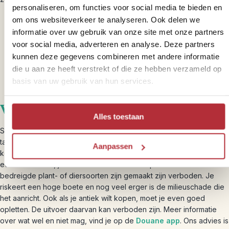
personaliseren, om functies voor social media te bieden en
om ons websiteverkeer te analyseren. Ook delen we
informatie over uw gebruik van onze site met onze partners
voor social media, adverteren en analyse. Deze partners
kunnen deze gegevens combineren met andere informatie
die u aan ze heeft verstrekt of die ze hebben verzameld op
basis van uw gebruik van hun services.
Verantwoorde souvenirs
Alles toestaan
Souvenirs kopen is leuk, dat vinden wij zelf ook. Kleurrijke doeken,
tassen en beeldjes; het is moeilijk om met lege handen thuis te
Aanpassen
komen. Vaak heeft het ook een positieve impact op de lokale
economie. Maar, je kunt niet zomaar alles kopen. Souvenirs die van
bedreigde plant- of diersoorten zijn gemaakt zijn verboden. Je
riskeert een hoge boete en nog veel erger is de milieuschade die
het aanricht. Ook als je antiek wilt kopen, moet je even goed
opletten. De uitvoer daarvan kan verboden zijn. Meer informatie
over wat wel en niet mag, vind je op de
Douane app
. Ons advies is