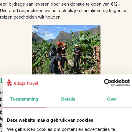
een bijdrage aan leveren door een donatie te doen van €12,-.
Uiteraard respecteren we het ook als je charitatieve bijdragen en
reizen gescheiden wilt houden.
Duurzame bouwstenen wereldwijd
Op de meeste bestemmingen bieden we een of meerdere
Toestemming
Details
Over
bouwstenen aan waar we bewust voor een duurzame insteek
hebben gekozen. Bijvoorbeeld door ontmoetingen met de lokale
bevolking wanneer je bij hen in een homestay verblijft of met hen
tijdens een excursie op pad gaat. Maar ook voor de andere
Deze website maakt gebruik van cookies
bouwstenen hebben we bewuste, verantwoorde, keuzes gemaakt
We gebruiken cookies om content en advertenties te
zoals het vervoer per lokale bus.