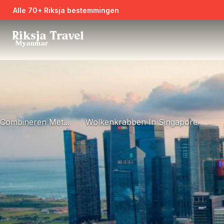
Alle 70+ Riksja bestemmingen
Riksja Travel
Myanmar
Combineren Met...
Wolkenkrabben In Singapore