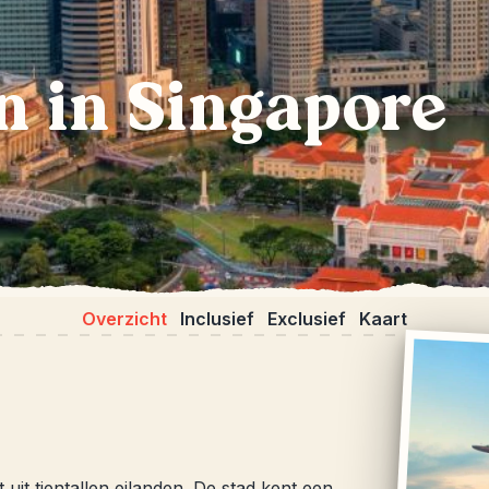
 in Singapore
Overzicht
Inclusief
Exclusief
Kaart
uit tientallen eilanden. De stad kent een