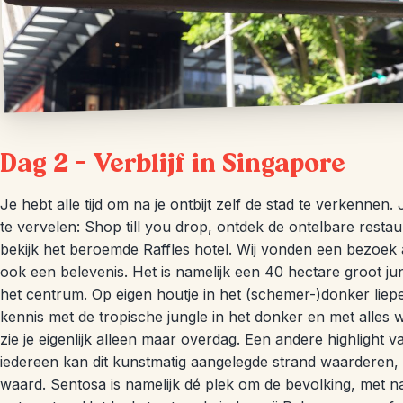
Dag 2 – Verblijf in Singapore
Je hebt alle tijd om na je ontbijt zelf de stad te verkenne
te vervelen: Shop till you drop, ontdek de ontelbare rest
bekijk het beroemde Raffles hotel. Wij vonden een bezoek 
ook een belevenis. Het is namelijk een 40 hectare groot jun
het centrum. Op eigen houtje in het (schemer-)donker liepe
kennis met de tropische jungle in het donker en met alles w
zie je eigenlijk alleen maar overdag. Een andere highlight v
iedereen kan dit kunstmatig aangelegde strand waarderen,
waard. Sentosa is namelijk dé plek om de bevolking, met n