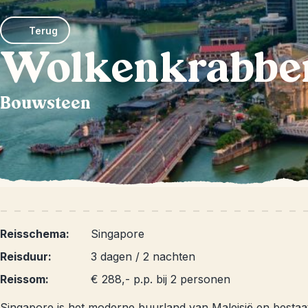
Terug
Wolkenkrabben
Bouwsteen
Reisschema:
Singapore
Reisduur:
3 dagen / 2 nachten
Reissom:
€ 288,- p.p. bij 2 personen
Singapore is het moderne buurland van Maleisië en bestaat 