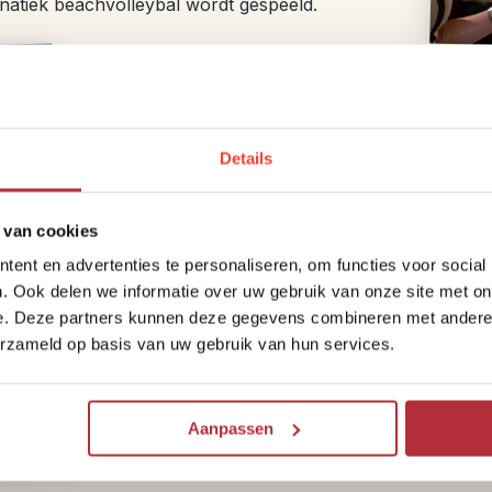
natiek beachvolleybal wordt gespeeld.
Details
Dag 3 – Vertrek Singap
Vandaag is de laatste dag van je Myanmar 
 van cookies
de luchthaven en vlieg je door naar Yan
ent en advertenties te personaliseren, om functies voor social
chauffeur je al op te wachten en start j
. Ook delen we informatie over uw gebruik van onze site met on
e. Deze partners kunnen deze gegevens combineren met andere i
Het is ook mogelijk om na je rondreis do
erzameld op basis van uw gebruik van hun services.
dit kun je gemakkelijk aangeven als je de r
Aanpassen