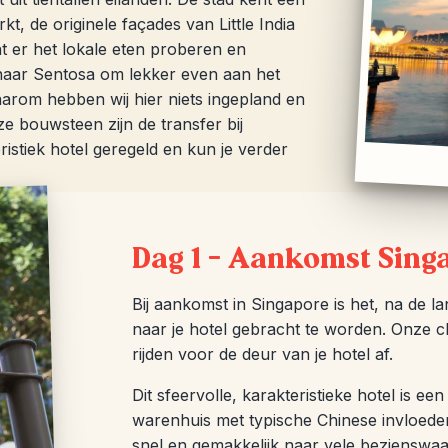
, de originele façades van Little India
t er het lokale eten proberen en
e naar Sentosa om lekker even aan het
Daarom hebben wij hier niets ingepland en
deze bouwsteen zijn de transfer bij
istiek hotel geregeld en kun je verder
Dag 1 – Aankomst Sing
Bij aankomst in Singapore is het, na de la
naar je hotel gebracht te worden. Onze c
rijden voor de deur van je hotel af.
Dit sfeervolle, karakteristieke hotel is
warenhuis met typische Chinese invloeden
snel en gemakkelijk naar vele bezienswaar