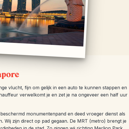
apore
nge vlucht, fijn om gelijk in een auto te kunnen stappen en
hauffeur verwelkomt je en zet je na ongeveer een half uur
 een beschermd monumentenpand en deed vroeger dienst als
. Wij zijn direct op pad gegaan. De MRT (metro) brengt je
digheden in de stad. Zo gingen wij richting Merlion Park.