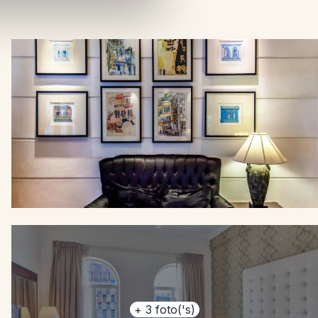
+
3
foto('s)