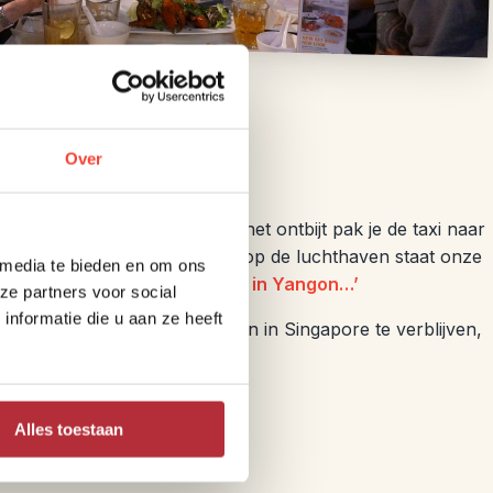
Over
ore
– Singapore tussenstop. Na het ontbijt pak je de taxi naar
gon in Myanmar. Bij aankomst op de luchthaven staat onze
 media te bieden en om ons
e met de bouwsteen
‘Het begon in Yangon…’
ze partners voor social
nformatie die u aan ze heeft
or Myanmar een aantal nachten in Singapore te verblijven,
eis bij ons aanvraagt.
Alles toestaan