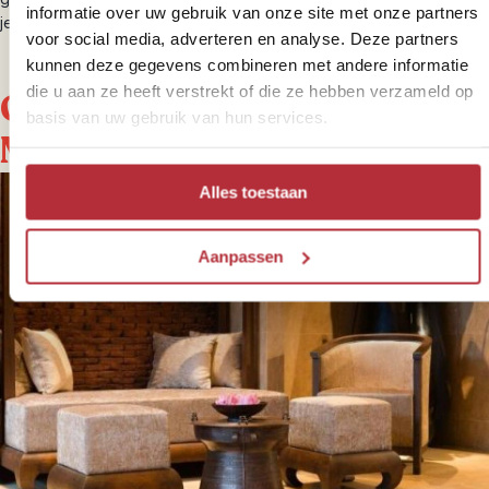
informatie over uw gebruik van onze site met onze partners
je reis naar Myanmar.
voor social media, adverteren en analyse. Deze partners
kunnen deze gegevens combineren met andere informatie
die u aan ze heeft verstrekt of die ze hebben verzameld op
Onze slaapplekken in
basis van uw gebruik van hun services.
Myanmar
Alles toestaan
Aanpassen