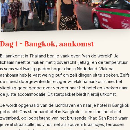
Dag 1 – Bangkok, aankomst
Bij aankomst in Thailand ben je vaak even ‘van de wereld’. Je
lichaam heeft te maken met tijdsverschil (jetlag) en de temperatuur
is soms wel twintig graden hoger dan in Nederland. Vlak na
aankomst heb je vast weinig puf om zelf dingen uit te zoeken. Zelfs
de meest doorgewinterde reiziger wil vlak na aankomst met het
vliegtuig geen gedoe over vervoer naar het hotel en zoeken naar
de juiste accommodatie. Dit startpakket biedt hierbij uitkomst.
Je wordt opgehaald van de luchthaven en naar je hotel in Bangkok
gebracht. Ons standaardhotel in Bangkok is een stadshotel met
zwembad, op loopafstand van het bruisende Khao San Road waar
je veel straatstalletjes vindt, net als souvenirkraampjes, terrassen