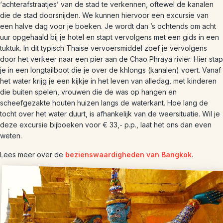
‘achterafstraatjes’ van de stad te verkennen, oftewel de kanalen
die de stad doorsnijden. We kunnen hiervoor een excursie van
een halve dag voor je boeken. Je wordt dan ’s ochtends om acht
uur opgehaald bij je hotel en stapt vervolgens met een gids in een
tuktuk. In dit typisch Thaise vervoersmiddel zoef je vervolgens
door het verkeer naar een pier aan de Chao Phraya rivier. Hier stap
je in een longtailboot die je over de khlongs (kanalen) voert. Vanaf
het water krijg je een kijkje in het leven van alledag, met kinderen
die buiten spelen, vrouwen die de was op hangen en
scheefgezakte houten huizen langs de waterkant. Hoe lang de
tocht over het water duurt, is afhankelijk van de weersituatie. Wil je
deze excursie bijboeken voor € 33,- p.p., laat het ons dan even
weten.
Lees meer over de
bezienswaardigheden van Bangkok
.