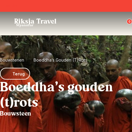
Trustpilot
Riksja Travel
0
Myanmar
Bouwstenen
Boeddha’s Gouden (t)rots
Terug
Boeddha’s gouden
(t)rots
Bouwsteen