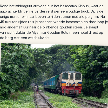
Rond het middaguur arriveer je in het basecamp Kinpun, waar de
auto achterblijft en je verder reist per eenvoudige truck. Dit is de
enige manier om naar boven te rijden samen met alle pelgrims. Na
45 minuten rijden reis je naar het tweede basecamp en daar loop je
nog anderhalf uur naar de blinkende gouden steen. Je slaapt
vannacht vlakbij de Myanmar Gouden Rots in een hotel direct op
de berg met een weids uitzicht.