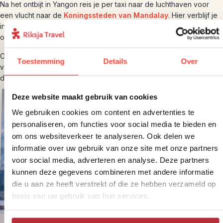
Na het ontbijt in Yangon reis je per taxi naar de luchthaven voor
een vlucht naar de
Koningssteden van Mandalay
. Hier verblijf je
in een kleinschalige guesthouse gerund door een lokale familie en
ontdek je omringende koningssteden.
Of je vliegt naar een plek waar nog weinig toeristen komen en
Toestemming
Details
Over
verkent het plattelandsleven in de noordelijke Shan provincie met
de bouwsteen
Rijstbus en Shan noedels
.
Deze website maakt gebruik van cookies
We gebruiken cookies om content en advertenties te
personaliseren, om functies voor social media te bieden en
om ons websiteverkeer te analyseren. Ook delen we
informatie over uw gebruik van onze site met onze partners
voor social media, adverteren en analyse. Deze partners
kunnen deze gegevens combineren met andere informatie
die u aan ze heeft verstrekt of die ze hebben verzameld op
basis van uw gebruik van hun services.