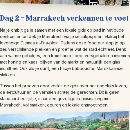
Dag 2 – Marrakech verkennen te voet
Na je ontbijt ga je samen met een lokale gids op pad in het oude
centrum en ontdek je Marrakech via je smaakpupillen, vlakbij het
levendige Djemaa el‑Fna‑plein. Tijdens deze foodtour stop je op
zes verschillende plekken en proef je wat de stad écht eet. Denk
aan warme gebakjes, een kom harira‑soep, versgebakken msemen
met honing en kaas, olijven van de markt en natuurlijk een glas
muntthee. Ook als je durft, een hapje babbouche, Marokkaanse
slakken.
Tussen het proeven door vertelt de gids over het dagelijks leven,
de eetcultuur en de verhalen achter de gerechten. Dit is geen
standaard eetlijstje, maar een gezellige kennismaking met
Marrakech, vol smaken, geuren en lokale ontmoetingen.