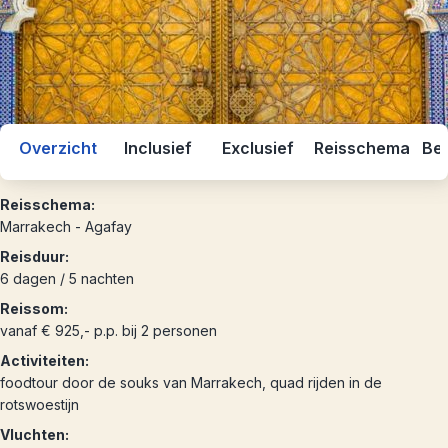
Overzicht
Inclusief
Exclusief
Reisschema
Bes
Reisschema:
Marrakech - Agafay
Reisduur:
6 dagen / 5 nachten
Reissom:
vanaf € 925,- p.p. bij 2 personen
Activiteiten:
foodtour door de souks van Marrakech, quad rijden in de
rotswoestijn
Vluchten: