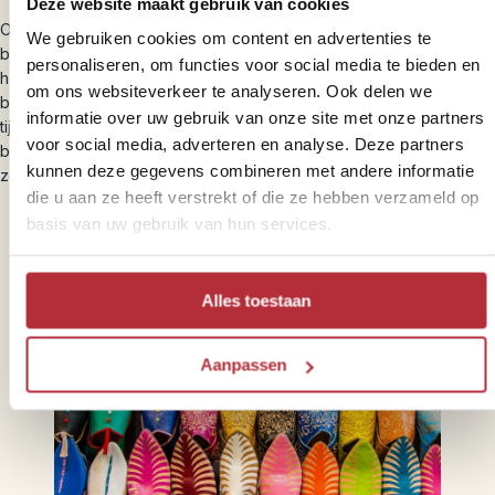
Deze website maakt gebruik van cookies
Op de meeste bestemmingen bieden we een of meerdere
We gebruiken cookies om content en advertenties te
bouwstenen aan waar we bewust voor een duurzame insteek
personaliseren, om functies voor social media te bieden en
hebben gekozen. Bijvoorbeeld door ontmoetingen met de lokale
om ons websiteverkeer te analyseren. Ook delen we
bevolking wanneer je bij hen in een homestay verblijft of met hen
informatie over uw gebruik van onze site met onze partners
tijdens een excursie op pad gaat. Maar ook voor de andere
voor social media, adverteren en analyse. Deze partners
bouwstenen hebben we bewuste, verantwoorde, keuzes gemaakt
kunnen deze gegevens combineren met andere informatie
zoals het vervoer per lokale bus.
die u aan ze heeft verstrekt of die ze hebben verzameld op
basis van uw gebruik van hun services.
Alles toestaan
Aanpassen