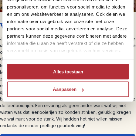
personaliseren, om functies voor social media te bieden
en om ons websiteverkeer te analyseren. Ook delen we
informatie over uw gebruik van onze site met onze
Verdwaal in de straatjes van Fes
partners voor social media, adverteren en analyse. Deze
partners kunnen deze gegevens combineren met andere
Je verdwaalt gemakkelijk in
de souks van Fes
want het ene kleine
informatie die u aan ze heeft verstrekt of die ze hebben
straatje loopt verder in het volgende nog kleinere straatje. Zo sta je
verzameld op basis van uw gebruik van hun services.
opeens in een doodlopende straat of word je weg geblokkeerd
door een groepje schattige kittens, hoe was je hier ook alweer
terecht gekomen? Wij vonden het dan ook erg fijn dat we
Alles toestaan
Mohammed hadden, onze Marokkaanse gids die alle straatjes op
zijn duim kent. Hij loodst je langs de leukste plekken en laat je het
echte Fes zien waar lokale ambachten hard werken. Zo zie je hoe
Aanpassen
sjaals en kleden worden gemaakt, ga je op bezoek bij de lokale
bakker waar ze in een dorpsoven hun brood bakken en bezoek je
de leerlooierijen. Een ervaring als geen ander want wat wij niet
wisten was dat leerlooierijen zo konden stinken, gelukkig kregen
we wat munt voor de stank. Wij hadden het niet willen missen
ondanks de minder prettige geurbeleving!