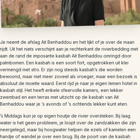
Je neemt de afslag Ait Benhaddou en het lijkt of je over de maan
rijdt. Uit het niets verschijnt aan je rechterkant de rivierbedding met
aan de rand de imposante kasbah Ait Benhaddou omringd door
palmbomen. Een kasbah is een soort fort, opgetrokken uit klei
vermengd met stro. Er zijn nog steeds kasbah’s die worden
bewoond, maar niet meer zoveel als vroeger, maar een bezoek is
absoluut de moeite waard. Eerst rijd je naar je eigen lemen hotel in
kasbah stijl. Het heeft enkele sfeervolle kamers, een lekker
zwembad en een terras met uitzicht op de kasbah van Ait
Benhaddou waar je ’s avonds of ’s ochtends lekker kunt eten.
’s Middags kun je op eigen houtje de rivier oversteken. Bij laag
water is het geen probleem, je loopt over de zandzakken die zijn
neergelegd, maar bij hoogwater helpen de ezels of kamelen een
handje of wandel je over een brug. Bij de poort van de kasbah