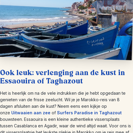
Ook leuk: verlenging aan de kust in
Essaouira of Taghazout
Het is heerlijk om na de vele indrukken die je hebt opgedaan te
genieten van de frisse zeelucht. Wil je je Marokko-reis van 8
dagen afsluiten aan de kust? Neem eens een kijkje op
onze
Uitwaaien aan zee
of
Surfers Paradise in Taghazout
bouwsteen. Essaouira is een kleine authentieke vissersplaats
tussen Casablanca en Agadir, waar de wind altijd waait. Voor ons is
dit vissersplaatsje het leukste plekje in Marokko om je reis mee af