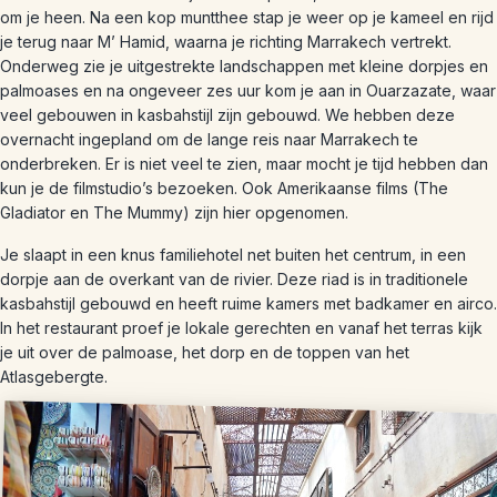
om je heen. Na een kop muntthee stap je weer op je kameel en rijd
je terug naar M’ Hamid, waarna je richting Marrakech vertrekt.
Onderweg zie je uitgestrekte landschappen met kleine dorpjes en
palmoases en na ongeveer zes uur kom je aan in Ouarzazate, waar
veel gebouwen in kasbahstijl zijn gebouwd. We hebben deze
overnacht ingepland om de lange reis naar Marrakech te
onderbreken. Er is niet veel te zien, maar mocht je tijd hebben dan
kun je de filmstudio’s bezoeken. Ook Amerikaanse films (The
Gladiator en The Mummy) zijn hier opgenomen.
Je slaapt in een knus familiehotel net buiten het centrum, in een
dorpje aan de overkant van de rivier. Deze riad is in traditionele
kasbahstijl gebouwd en heeft ruime kamers met badkamer en airco.
In het restaurant proef je lokale gerechten en vanaf het terras kijk
je uit over de palmoase, het dorp en de toppen van het
Atlasgebergte.