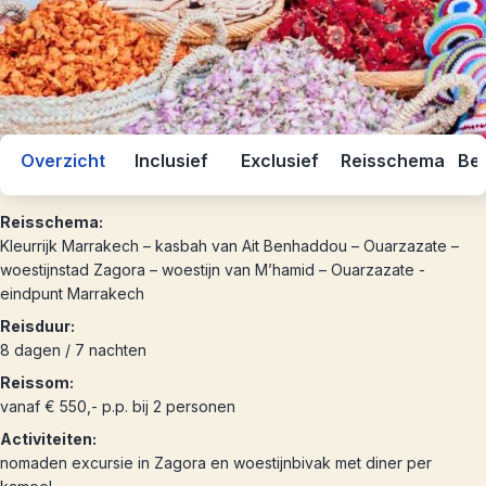
Overzicht
Inclusief
Exclusief
Reisschema
Bes
Reisschema:
Kleurrijk Marrakech – kasbah van Ait Benhaddou – Ouarzazate –
woestijnstad Zagora – woestijn van M’hamid – Ouarzazate -
eindpunt Marrakech
Reisduur:
8 dagen / 7 nachten
Reissom:
vanaf € 550,- p.p. bij 2 personen
Activiteiten:
nomaden excursie in Zagora en woestijnbivak met diner per