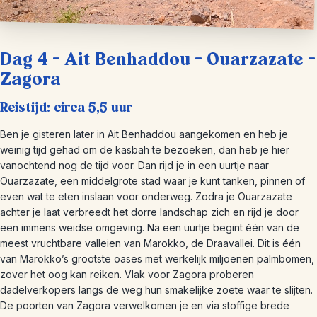
Dag 4 – Ait Benhaddou – Ouarzazate –
Zagora
Reistijd: circa 5,5 uur
Ben je gisteren later in Ait Benhaddou aangekomen en heb je
weinig tijd gehad om de kasbah te bezoeken, dan heb je hier
vanochtend nog de tijd voor. Dan rijd je in een uurtje naar
Ouarzazate, een middelgrote stad waar je kunt tanken, pinnen of
even wat te eten inslaan voor onderweg. Zodra je Ouarzazate
achter je laat verbreedt het dorre landschap zich en rijd je door
een immens weidse omgeving. Na een uurtje begint één van de
meest vruchtbare valleien van Marokko, de Draavallei. Dit is één
van Marokko’s grootste oases met werkelijk miljoenen palmbomen,
zover het oog kan reiken. Vlak voor Zagora proberen
dadelverkopers langs de weg hun smakelijke zoete waar te slijten.
De poorten van Zagora verwelkomen je en via stoffige brede