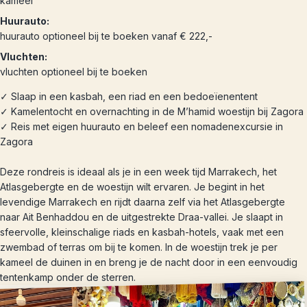
kameel
Huurauto:
huurauto optioneel bij te boeken vanaf € 222,-
Vluchten:
vluchten optioneel bij te boeken
✓ Slaap in een kasbah, een riad en een bedoeïenentent
✓ Kamelentocht en overnachting in de M’hamid woestijn bij Zagora
✓ Reis met eigen huurauto en beleef een nomadenexcursie in
Zagora
Deze rondreis is ideaal als je in een week tijd Marrakech, het
Atlasgebergte en de woestijn wilt ervaren. Je begint in het
levendige Marrakech en rijdt daarna zelf via het Atlasgebergte
naar Ait Benhaddou en de uitgestrekte Draa-vallei. Je slaapt in
sfeervolle, kleinschalige riads en kasbah-hotels, vaak met een
zwembad of terras om bij te komen. In de woestijn trek je per
kameel de duinen in en breng je de nacht door in een eenvoudig
tentenkamp onder de sterren.