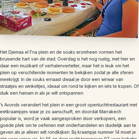
Het Djemaa el Fna plein en de souks eromheen vormen het
bruisende hart van de stad. Overdag is het nog rustig, met hier en
daar een muzikant of verhalenverteller, maar het is leuk om het
plein op verschillende momenten te bekijken zodat je alle sferen
meekrijgt. In de souks ernaast dwaal je door een wirwar van
straatjes en winkeltjes, ideaal om rond te kijken en iets te kopen. Of
duik een hamam in als je wilt ontspannen.
’s Avonds verandert het plein in een groot openluchtrestaurant met
eetkraampjes waar je zo aanschuift, en doordat Marrakech
populair is, word je vaak aangesproken door verkopers, een
goede plek om te oefenen met onderhandelen en duidelijk aan te
geven als je alleen wilt rondkijken. Bij kraampje nummer 14 moet je
zijn voor verse vis, bij 55 en daar recht tegenover 97 voor kebabs