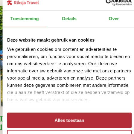
Toestemming
Details
Over
Deze website maakt gebruik van cookies
We gebruiken cookies om content en advertenties te
personaliseren, om functies voor social media te bieden en
om ons websiteverkeer te analyseren. Ook delen we
informatie over uw gebruik van onze site met onze partners
voor social media, adverteren en analyse. Deze partners
kunnen deze gegevens combineren met andere informatie
die u aan ze heeft verstrekt of die ze hebben verzameld op
basis van uw gebruik van hun services.
Dag 11 & 12 – Chillen in een strand
Alles toestaan
lodge bij Ifaty