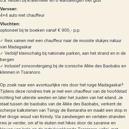
o.a. fietsen bij kratermeer en 6 wandelingen met gids
Vervoer:
4x4 auto met chauffeur
Vluchten:
optioneel bij te boeken vanaf € 900,- p.p.
✓ Reis samen met een chauffeur naar de mooiste stukjes natuur
van Madagaskar
✓ Verblijf kleinschalig bij nationale parken, aan het strand en in de
bergen
✓ Inclusief zonsondergang bij de iconische Allée des Baobabs en
klimmen in Tsaranoro
Op zoek naar een avontuurlijke reis door het ruige Madagaskar?
Tijdens deze rondreis trek je met een chauffeur van de hoofdstad
richting het uiterste westen en later het zuiden van het eiland. Je
staat tussen de baobabs van de Allée des Baobabs, verkent de
scherpe kalkstenen van Tsingy de Bemaraha en maakt een stop in
het droge woud van Kirindy. Via zandwegen en verlaten stranden
reis je verder, om af te sluiten met hikes door de savanne en