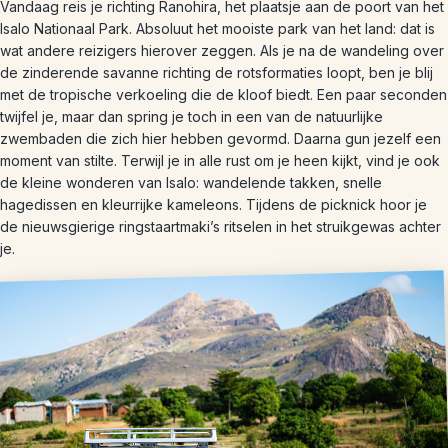
Vandaag reis je richting Ranohira, het plaatsje aan de poort van het
Isalo Nationaal Park. Absoluut het mooiste park van het land: dat is
wat andere reizigers hierover zeggen. Als je na de wandeling over
de zinderende savanne richting de rotsformaties loopt, ben je blij
met de tropische verkoeling die de kloof biedt. Een paar seconden
twijfel je, maar dan spring je toch in een van de natuurlijke
zwembaden die zich hier hebben gevormd. Daarna gun jezelf een
moment van stilte. Terwijl je in alle rust om je heen kijkt, vind je ook
de kleine wonderen van Isalo: wandelende takken, snelle
hagedissen en kleurrijke kameleons. Tijdens de picknick hoor je
de nieuwsgierige ringstaartmaki’s ritselen in het struikgewas achter
je.