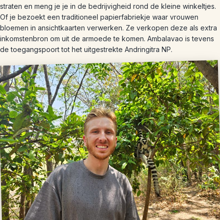
straten en meng je je in de bedrijvigheid rond de kleine winkeltjes.
Of je bezoekt een traditioneel papierfabriekje waar vrouwen
bloemen in ansichtkaarten verwerken. Ze verkopen deze als extra
inkomstenbron om uit de armoede te komen. Ambalavao is tevens
de toegangspoort tot het uitgestrekte Andringitra NP.