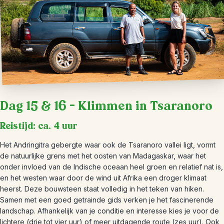
Dag 15 & 16 – Klimmen in Tsaranoro
Reistijd: ca. 4 uur
Het Andringitra gebergte waar ook de Tsaranoro vallei ligt, vormt
de natuurlijke grens met het oosten van Madagaskar, waar het
onder invloed van de Indische oceaan heel groen en relatief nat is,
en het westen waar door de wind uit Afrika een droger klimaat
heerst. Deze bouwsteen staat volledig in het teken van hiken.
Samen met een goed getrainde gids verken je het fascinerende
landschap. Afhankelijk van je conditie en interesse kies je voor de
lichtere (drie tot vier uur) of meer uitdagende route (zes uur). Ook