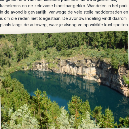
kameleons en de zeldzame bladstaartgekko. Wandelen in het park
in de avond is gevaarlijk, vanwege de vele steile modderpaden en
is om die reden niet toegestaan. De avondwandeling vindt daarom
plaats langs de autoweg, waar je alsnog volop wildlife kunt spotten.