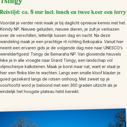
Tsingy
Reistijd: ca. 8 uur incl. lunch en twee keer een ferry
Voordat je verder reist maak je bij daglicht opnieuw kennis met het
Kirindy NP. Nieuwe geluiden, nieuwe dieren, je zult je verbazen
over de verschillen, letterlijk tussen dag en nacht. Na deze
wandeling maak je een prachtige rit richting Bekopaka. Vanuit hier
neemt een ervaren gids je de volgende dag mee naar UNESCO’s
werelderfgoed: Tsingy de Bemaraha NP. Van glooiende heuvels
hike je in alle vroegte naar Grand Tsingy, een landschap vol
vlijmscherpe kalkstenen. Maak je borst maar nat, want er staat je
hier een flinke klim te wachten. Langs een smalle kloof klauter je
goed gezekerd langs de rotsen omhoog. Met zweet op je
voorhoofd word je beloond met een 360 graden uitzicht als je
eindelijk het hoogste plateau hebt bereikt.