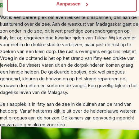
Aanpassen
Reistijd: ca. 5 uur
Wat is een betere plek om even lekker te ontspannen, dan aan de
kust turend over de zee. Aan de westkust van Madagaskar gaat de
zon onder in de zee, dit levert prachtige zonsondergangen op.
Ifaty ligt op ongeveer drie kwartier rijden van Tulear. Wij kiezen er
voor niet in de drukke stad te verblijven, maar juist de rust op te
zoeken van een klein dorp. Die rust is overigens enigszins relatief.
Vroeg in de ochtend is het op het strand van Ifaty een drukte van
jewelste. De vissers varen uit en de dorpskinderen komen graag
een handje helpen. De gekleurde bootjes, ook wel pirogues
genoemd, kleuren de horizon en op het strand repareren de
vrouwen de netten en sorteren de vangst. Een gezellig kijkje in het
dagelijks leven van de Malagasy.
Je slaapplek is in Ifaty aan de zee in de duinen aan de rand van
het dorp. Vanaf het terras kijk je uit over de helderblauwe wateren
met pirogues aan de horizon. De kamers zijn eenvoudig ingericht
en van alle gemakken voorzien.