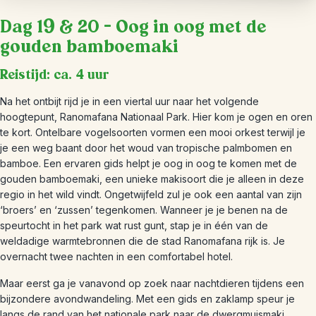
Dag 19 & 20 – Oog in oog met de
gouden bamboemaki
Reistijd: ca. 4 uur
Na het ontbijt rijd je in een viertal uur naar het volgende
hoogtepunt, Ranomafana Nationaal Park. Hier kom je ogen en oren
te kort. Ontelbare vogelsoorten vormen een mooi orkest terwijl je
je een weg baant door het woud van tropische palmbomen en
bamboe. Een ervaren gids helpt je oog in oog te komen met de
gouden bamboemaki, een unieke makisoort die je alleen in deze
regio in het wild vindt. Ongetwijfeld zul je ook een aantal van zijn
‘broers’ en ‘zussen’ tegenkomen. Wanneer je je benen na de
speurtocht in het park wat rust gunt, stap je in één van de
weldadige warmtebronnen die de stad Ranomafana rijk is. Je
overnacht twee nachten in een comfortabel hotel.
Maar eerst ga je vanavond op zoek naar nachtdieren tijdens een
bijzondere avondwandeling. Met een gids en zaklamp speur je
langs de rand van het nationale park naar de dwergmuismaki,