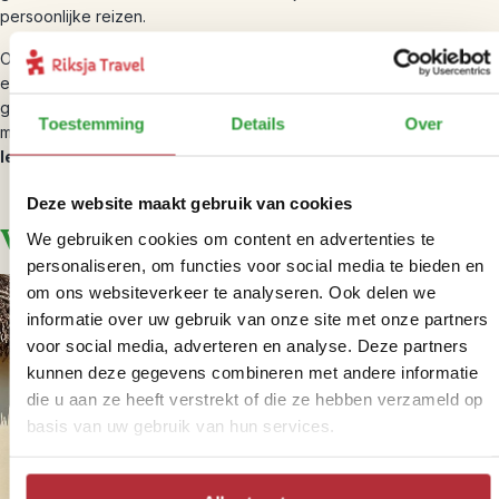
persoonlijke reizen.
Onze handpicked hotels kiezen we op basis van onze eigen
ervaringen en samen met onze lokale partners selecteren we de
gaafste activiteiten voor je. Zo bouwen we jouw rondreis op maat
Toestemming
Details
Over
met de meest logische route
waarbij jij de bestemming écht
leert kennen
.
Deze website maakt gebruik van cookies
Vincent
We gebruiken cookies om content en advertenties te
personaliseren, om functies voor social media te bieden en
om ons websiteverkeer te analyseren. Ook delen we
informatie over uw gebruik van onze site met onze partners
voor social media, adverteren en analyse. Deze partners
kunnen deze gegevens combineren met andere informatie
die u aan ze heeft verstrekt of die ze hebben verzameld op
basis van uw gebruik van hun services.