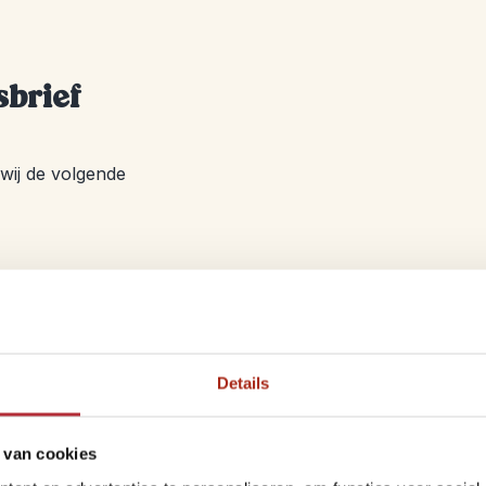
sbrief
 wij de volgende
ef
Details
oekingsformulier
 van cookies
ben we logischerwijs nodig