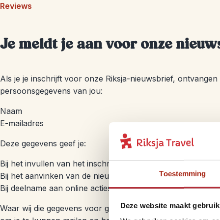
Reviews
Je meldt je aan voor onze nieuw
Als je je inschrijft voor onze Riksja-nieuwsbrief, ontvangen
persoonsgegevens van jou:
Naam
E-mailadres
Deze gegevens geef je:
Bij het invullen van het inschrijfformulier voor de nieuwsbri
Toestemming
Bij het aanvinken van de nieuwsbrief op je aanvraag- of b
Bij deelname aan online acties (zoals via Social Media)
Deze website maakt gebruik
Waar wij die gegevens voor gebruiken? Je e-mailadres heb