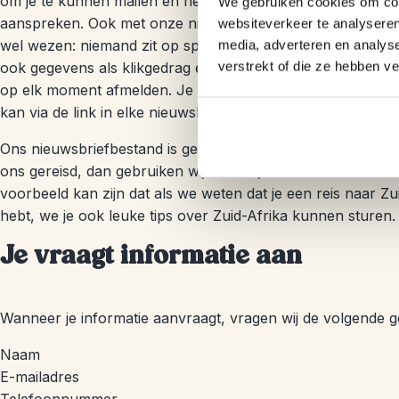
om je te kunnen mailen en het is toch wel fijn als we wet
We gebruiken cookies om cont
aanspreken. Ook met onze nieuwsbrief zijn we graag relev
websiteverkeer te analyseren
wel wezen: niemand zit op spam te wachten. Ons nieuwsbr
media, adverteren en analys
verstrekt of die ze hebben v
ook gegevens als klikgedrag en activiteit vanuit de nieuwsbri
op elk moment afmelden. Je gegevens worden dan op een b
kan via de link in elke nieuwsbrief, of stuur een mailtje naa
Ons nieuwsbriefbestand is gelinkt aan ons reserveringssys
ons gereisd, dan gebruiken wij tevens je reisinformatie om r
voorbeeld kan zijn dat als we weten dat je een reis naar Zu
hebt, we je ook leuke tips over Zuid-Afrika kunnen sturen.
Je vraagt informatie aan
Wanneer je informatie aanvraagt, vragen wij de volgende 
Naam
E-mailadres