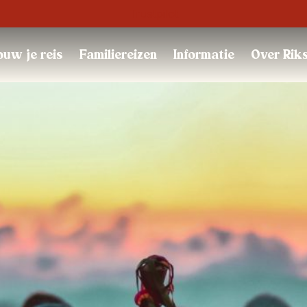
Trustpilot
uw je reis
Familiereizen
Informatie
Over Rik