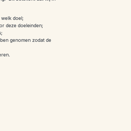
welk doel;
r deze doeleinden;
;
ebben genomen zodat de
eren.