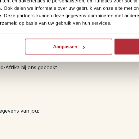
en hoe we je kunnen
ent en advertenties te personaliseren, om functies voor social
ant voor je, want laten we
. Ook delen we informatie over uw gebruik van onze site met on
iefsysteem slaat daarom
e. Deze partners kunnen deze gegevens combineren met andere i
erzameld op basis van uw gebruik van hun services.
ef op. Natuurlijk kun je je
lacklist gezet. Afmelden
r
info@riksjatravel.nl
.
Aanpassen
teem. Heb je al eens met
elevant voor je te zijn. Een
id-Afrika bij ons geboekt
gegevens van jou: