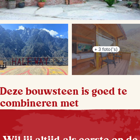
+
3
foto('s)
Deze bouwsteen is goed te
combineren met