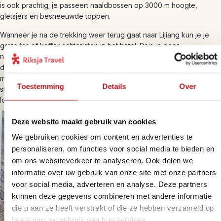
is ook prachtig; je passeert naaldbossen op 3000 m hoogte,
gletsjers en besneeuwde toppen.
Wanneer je na de trekking weer terug gaat naar Lijiang kun je je
grote tas of koffer achterlaten in het hotel. Reis je door
naar
Zhongdian
, dan laat je je bagage achter bij het beginpunt van
de trekking. Tijdens de trektocht kun je een kleinere rugtas
meenemen met alleen de spullen die je daar nodig hebt. Toch een
Toestemming
Details
Over
stuk comfortabeler om alleen met je dagrugzak door de Gorge te
lopen.
Deze website maakt gebruik van cookies
We gebruiken cookies om content en advertenties te
personaliseren, om functies voor social media te bieden en
om ons websiteverkeer te analyseren. Ook delen we
informatie over uw gebruik van onze site met onze partners
voor social media, adverteren en analyse. Deze partners
kunnen deze gegevens combineren met andere informatie
die u aan ze heeft verstrekt of die ze hebben verzameld op
basis van uw gebruik van hun services.