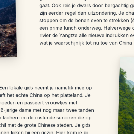
gaat. Ook reis je dwars door bergachtig
zijn eerder regel dan uitzondering. Je cha
stoppen om de benen even te strekken (é
een prima lunch onderweg. Halverwege de 
rivier de Yangtze alle nieuwe indrukken e
wat je waarschijnlijk tot nu toe van Chin
 Een lokale gids neemt je namelijk mee op
eft het échte China op het platteland. Je
 hoeden en passeert vrouwtjes met
78-jarige dame met nog maar twee tanden
 lachen om de rustende senioren die op
il met de grote Chinese steden. Je gids
n kijken bij een gezin. Hier kom je bij