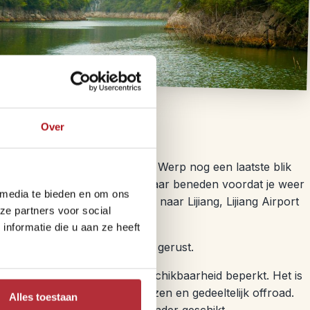
Over
olgende plaats
e nemen van Wumu en omgeving. Werp nog een laatste blik
 stromen, of wandel nog even naar beneden voordat je weer
 media te bieden en om ons
gt de chauffeur je weer terug naar Lijiang, Lijiang Airport
ze partners voor social
nformatie die u aan ze heeft
gen? Dan kan dat! Vraag het ons gerust.
 acht kamers heeft, is de beschikbaarheid beperkt. Het is
en bergachtig gebied zult reizen en gedeeltelijk offroad.
Alles toestaan