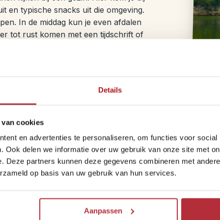
it en typische snacks uit die omgeving.
lopen. In de middag kun je even afdalen
r tot rust komen met een tijdschrift of
Details
Dag 3 – Vertrek naar v
Na het ontbijt is het tijd om afscheid t
 van cookies
richting het dal waar je de Yangtze ziet
ent en advertenties te personaliseren, om functies voor social
naar 2016 reist. In ongeveer vier uur bren
. Ook delen we informatie over uw gebruik van onze site met on
of het busstation.
e. Deze partners kunnen deze gegevens combineren met andere i
erzameld op basis van uw gebruik van hun services.
Wil je, net als wij, je verblijf hier verlen
Goed om te weten: omdat de lodge slechts
ook belangrijk om te weten dat je binnen e
Aanpassen