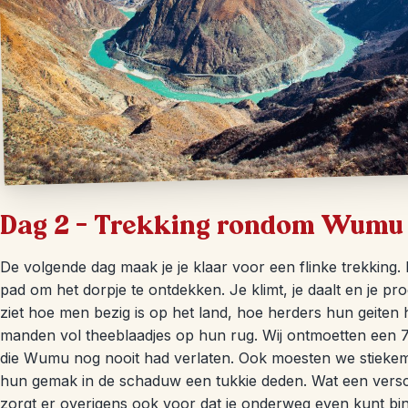
Dag 2 – Trekking rondom Wumu
De volgende dag maak je je klaar voor een flinke trekking.
pad om het dorpje te ontdekken. Je klimt, je daalt en je pro
ziet hoe men bezig is op het land, hoe herders hun geiten
manden vol theeblaadjes op hun rug. Wij ontmoetten een 
die Wumu nog nooit had verlaten. Ook moesten we stiekem
hun gemak in de schaduw een tukkie deden. Wat een versch
zorgt er overigens ook voor dat je onderweg even kunt binne