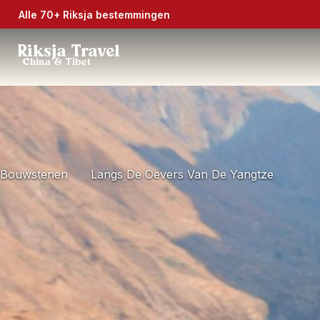
Alle 70+ Riksja bestemmingen
Riksja Travel
China & Tibet
Bouwstenen
Langs De Oevers Van De Yangtze