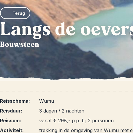
Terug
Langs de oever
Bouwsteen
Reisschema:
Wumu
Reisduur:
3 dagen / 2 nachten
Reissom:
vanaf € 298,- p.p. bij 2 personen
Activiteit:
trekking in de omgeving van Wumu met ee