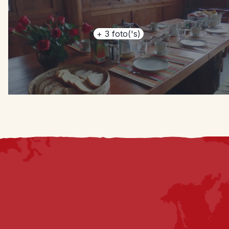
+
3
foto('s)