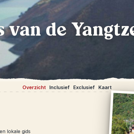
s van de Yangtz
Overzicht
Inclusief
Exclusief
Kaart
n lokale gids